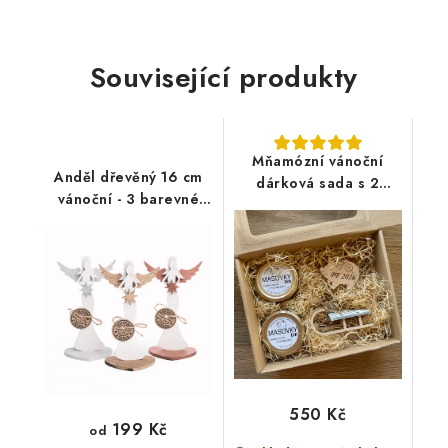
Související produkty
Mňamózní vánoční
Anděl dřevěný 16 cm
dárková sada s 2
vánoční - 3 barevné
masovkami a
varianty
dekoracemi
550 Kč
199 Kč
od