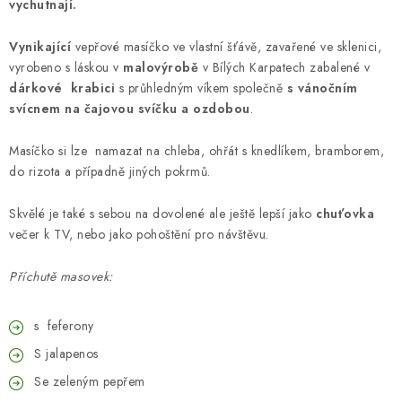
vychutnají.
Vynikající
vepřové masíčko ve vlastní šťávě, zavařené ve sklenici,
vyrobeno s láskou v
malovýrobě
v Bílých Karpatech zabalené v
dárkové krabici
s průhledným víkem společně
s vánočním
svícnem na čajovou svíčku a ozdobou
.
Masíčko si lze namazat na chleba, ohřát s knedlíkem, bramborem,
do rizota a případně jiných pokrmů.
Skvělé je také s sebou na dovolené ale ještě lepší jako
chuťovka
večer k TV, nebo jako pohoštění pro návštěvu.
Příchutě masovek:
s feferony
S jalapenos
Se zeleným pepřem