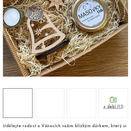
SEZÓNNÍ DEKORACE
DÁRKY Z LÁSKY
NOVINKY
🔥 AKCE A SLEVY
TIPY NA VÁNOČNÍ DÁRKY
Doprava a platba
Obchodní podmínky
Vrácení zboží
Náš příběh
Kontakty
Velkoobchodní spolupráce
Zakázková výroba
Spolupracujeme
Blog
+ další (11)
Udělejte radost o Vánocích vašim blízkým dárkem, který si