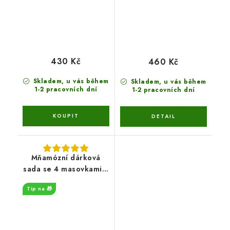
430 Kč
460 Kč
Skladem, u vás během
Skladem, u vás během
1-2 pracovních dní
1-2 pracovních dní
Mňamózní dárková
sada se 4 masovkami a
vtipnou cedulkou pro
Tip na 🎁
muže - 2 varianty