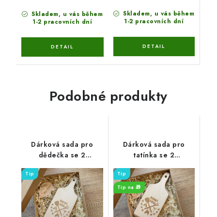
Skladem, u vás během
Skladem, u vás během
1-2 pracovních dní
1-2 pracovních dní
Podobné produkty
Dárková sada pro
Dárková sada pro
dědečka se 2
tatínka se 2
masovkami, prkénkem
masovkami, prkénkem
Tip
Tip
a dekorací
a dekorací
Tip na 🎁