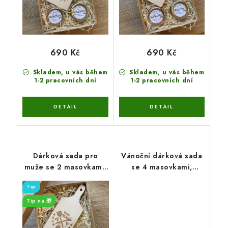
690 Kč
690 Kč
Skladem, u vás během
Skladem, u vás během
1-2 pracovních dní
1-2 pracovních dní
Dárková sada pro
Vánoční dárková sada
muže se 2 masovkami,
se 4 masovkami,
prkénkem a dekorací
svícnem na čajovou
Tip
svíčkou a dekorací
Tip na 🎁