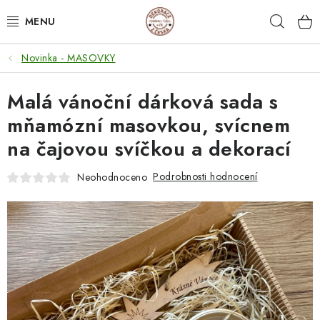
Přejít
Hleda
na
obsah
Novinka - MASOVKY
NEJPRODÁVANĚJŠÍ
Malá vánoční dárková sada s
SVATEBNÍ DARY/ DEKORACE 💍
mňamózní masovkou, svícnem
DÁRKOVÉ BOXY A KRABIČKY
na čajovou svíčkou a dekorací
DÁRKY K NAROZENINÁM
Podrobnosti hodnocení
Neohodnoceno
PERSONALIZOVANÉ DÁRKY ✨
DÁRKY
DŘEVĚNÉ DEKORACE