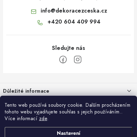
info
@
dekoracezceska.cz
+420 604 409 994
Z
á
Důležité informace
p
a
Doprava a platba
Tento web používá soubory cookie. Dalším procházením
Pro zákazníky
t
tohoto webu vyjadřujete souhlas s jejich používáním..
Obchodní podmínky
í
Více informací
zde
.
Svatební dárkový box pro novomanžele - překvapte originálním
Blog
Vrácení zboží
dárkem!
Nastavení
Jak originálně darovat peníze k narozeninám? 7 nápadů místo