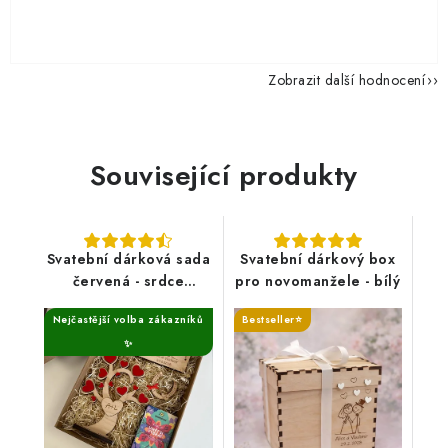
Zobrazit další hodnocení
Související produkty
Svatební dárková sada
Svatební dárkový box
červená - srdce
pro novomanžele - bílý
novomanželé
Nejčastější volba zákazníků
Bestseller⭐
✨