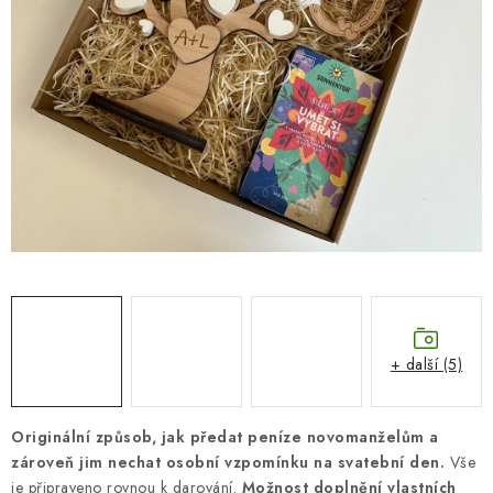
SEZÓNNÍ DEKORACE
DÁRKY Z LÁSKY
NOVINKY
🔥 AKCE A SLEVY
TIPY NA VÁNOČNÍ DÁRKY
Doprava a platba
Obchodní podmínky
Vrácení zboží
Náš příběh
Kontakty
Velkoobchodní spolupráce
Zakázková výroba
Spolupracujeme
Blog
+ další (5)
Originální způsob, jak předat peníze novomanželům a
zároveň jim nechat osobní vzpomínku na svatební den.
Vše
je připraveno rovnou k darování.
Možnost doplnění vlastních