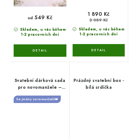
1 890 Kč
549 Kč
od
2 089 Kč
Skladem, u vás během
Skladem, u vás během
1-2 pracovních dní
1-2 pracovních dní
Svatební dárková sada
Prázdný svatební box -
pro novomanžele –
bílá srdíčka
Naše společná cesta -
Se jmény novomanželů❤️
bílá