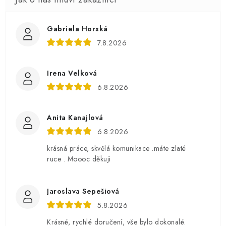
Gabriela Horská
7.8.2026
Irena Velková
6.8.2026
Anita Kanajlová
6.8.2026
krásná práce, skvělá komunikace .máte zlaté
ruce . Moooc děkuji
Jaroslava Sepešiová
5.8.2026
Krásné, rychlé doručení, vše bylo dokonalé.