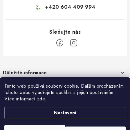
+420 604 409 994
Z
á
Důležité informace
p
a
Doprava a platba
Tento web používá soubory cookie. Dalším procházením
Pro zákazníky
t
tohoto webu vyjadřujete souhlas s jejich používáním..
Obchodní podmínky
í
Více informací
zde
.
Svatební dárkový box pro novomanžele - překvapte originálním
Blog
Vrácení zboží
dárkem!
Nastavení
Jak originálně darovat peníze k narozeninám? 7 nápadů místo
Facebook
Náš příběh
Dárkový box - luxusní sada delikates
obyčejné obálky
Kontakty