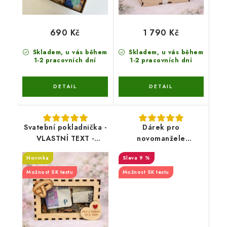
690 Kč
1 790 Kč
Skladem, u vás během
Skladem, u vás během
1-2 pracovních dní
1-2 pracovních dní
Svatební pokladnička -
Dárek pro
VLASTNÍ TEXT -
novomanžele
varianta 1
VYŘEŠENO (box +
Novinka
9 %
přání)
Možnost SK textu
Možnost SK textu