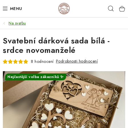
Přejít
Hleda
na
obsah
Na svatbu
NEJPRODÁVANĚJŠÍ
Svatební dárková sada bílá -
SVATEBNÍ DARY/ DEKORACE 💍
srdce novomanželé
DÁRKOVÉ BOXY A KRABIČKY
Podrobnosti hodnocení
8 hodnocení
DÁRKY K NAROZENINÁM
Nejčastější volba zákazníků ✨
PERSONALIZOVANÉ DÁRKY ✨
DÁRKY
DŘEVĚNÉ DEKORACE