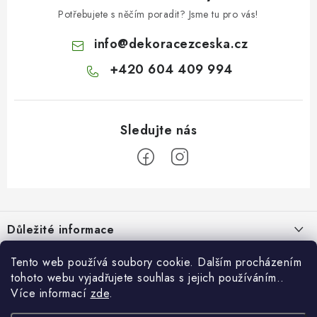
í
v
Potřebujete s něčím poradit? Jsme tu pro vás!
ý
info
@
dekoracezceska.cz
p
i
+420 604 409 994
s
u
Z
á
Důležité informace
p
a
Doprava a platba
Tento web používá soubory cookie. Dalším procházením
Pro zákazníky
t
tohoto webu vyjadřujete souhlas s jejich používáním..
Obchodní podmínky
í
Více informací
zde
.
Svatební dárkový box pro novomanžele - překvapte originálním
Blog
Vrácení zboží
dárkem!