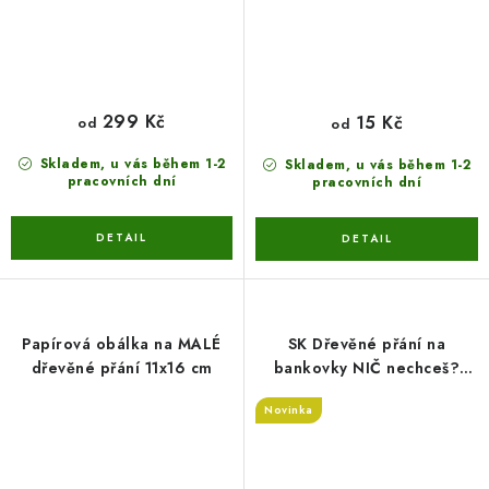
299 Kč
15 Kč
od
od
Skladem, u vás během 1-2
Skladem, u vás během 1-2
pracovních dní
pracovních dní
Papírová obálka na MALÉ
SK Dřevěné přání na
dřevěné přání 11x16 cm
bankovky NIČ nechceš?
(PRO ŽENU/ PRO
Novinka
MUŽE/MNOŽNÉ ČÍSLO)