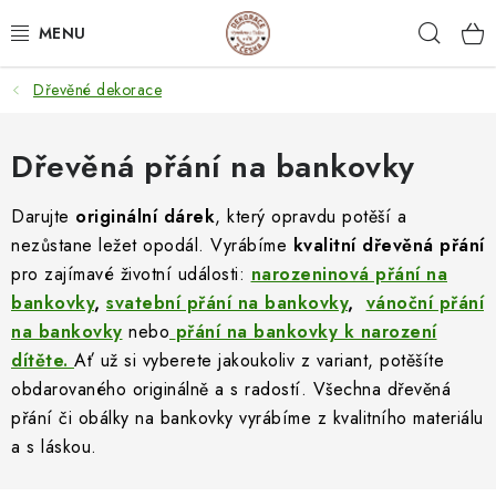
Přejít
Hleda
na
obsah
Dřevěné dekorace
NEJPRODÁVANĚJŠÍ
SVATEBNÍ DARY/ DEKORACE 💍
Dřevěná přání na bankovky
DÁRKOVÉ BOXY A KRABIČKY
Darujte
originální dárek
, který opravdu potěší a
nezůstane ležet opodál. Vyrábíme
kvalitní
dřevěná přání
DÁRKY K NAROZENINÁM
pro zajímavé životní události:
narozeninová přání na
bankovky
,
svatební přání na bankovky
,
vánoční přání
PERSONALIZOVANÉ DÁRKY ✨
na bankovky
nebo
přání na bankovky k narození
dítěte.
Ať už si vyberete jakoukoliv z variant, potěšíte
DÁRKY
obdarovaného originálně a s radostí. Všechna dřevěná
přání či obálky na bankovky vyrábíme z kvalitního materiálu
DŘEVĚNÉ DEKORACE
a s láskou.