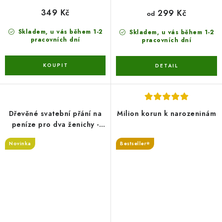
349 Kč
299 Kč
od
Skladem, u vás během 1-2
Skladem, u vás během 1-2
pracovních dní
pracovních dní
Dřevěné svatební přání na
Milion korun k narozeninám
peníze pro dva ženichy -
novomanželé
Novinka
Bestseller⭐