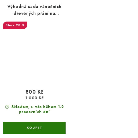
Výhodná sada vánočních
dřevěných přání na
bankovky - 5 ks za cenu 4
20 %
ks
800 Kč
1 000 Kč
Skladem, u vás během 1-2
pracovních dní