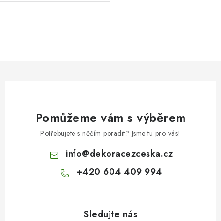
O
v
l
á
d
a
c
Pomůžeme vám s výběrem
í
p
Potřebujete s něčím poradit? Jsme tu pro vás!
r
info
@
dekoracezceska.cz
v
k
+420 604 409 994
y
v
ý