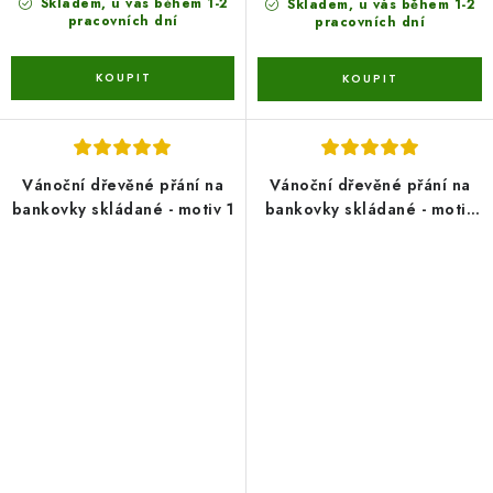
Skladem, u vás během 1-2
Skladem, u vás během 1-2
pracovních dní
pracovních dní
Vánoční dřevěné přání na
Vánoční dřevěné přání na
bankovky skládané - motiv 1
bankovky skládané - motiv
6