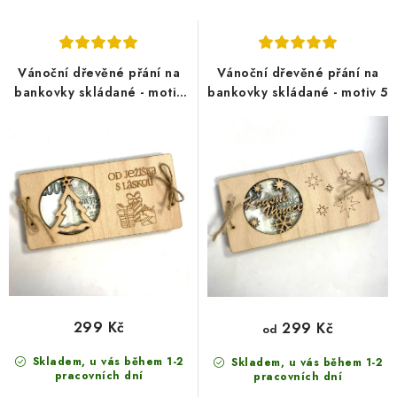
SEZÓNNÍ DEKORACE
s
n
p
í
DÁRKY Z LÁSKY
r
p
Vánoční dřevěné přání na
Vánoční dřevěné přání na
o
r
bankovky skládané - motiv
bankovky skládané - motiv 5
NOVINKY
7
d
o
🔥 AKCE A SLEVY
u
d
k
u
TIPY NA VÁNOČNÍ DÁRKY
t
k
ů
t
Doprava a platba
Obchodní podmínky
Vrácení zboží
ů
Náš příběh
Kontakty
Velkoobchodní spolupráce
Zakázková výroba
Spolupracujeme
Blog
299 Kč
299 Kč
od
Skladem, u vás během 1-2
Skladem, u vás během 1-2
pracovních dní
pracovních dní