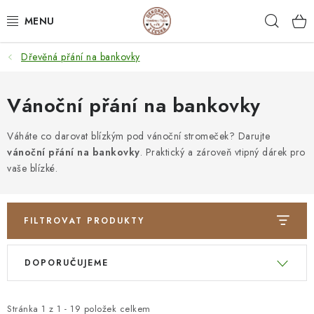
Přejít
Hleda
na
obsah
Dřevěná přání na bankovky
NEJPRODÁVANĚJŠÍ
SVATEBNÍ DARY/ DEKORACE 💍
Vánoční přání na bankovky
DÁRKOVÉ BOXY A KRABIČKY
Váháte co darovat blízkým pod vánoční stromeček? Darujte
vánoční přání na bankovky
. Praktický a zároveň vtipný dárek pro
vaše blízké.
DÁRKY K NAROZENINÁM
PERSONALIZOVANÉ DÁRKY ✨
FILTROVAT PRODUKTY
DÁRKY
V
Ř
DOPORUČUJEME
ý
a
DŘEVĚNÉ DEKORACE
p
z
i
e
Stránka
1
z
1
-
19
položek celkem