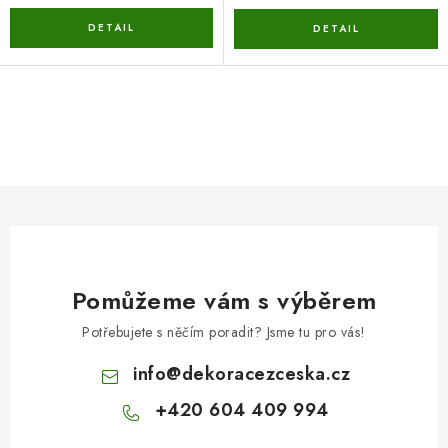
O
v
l
á
d
a
c
Pomůžeme vám s výběrem
í
p
Potřebujete s něčím poradit? Jsme tu pro vás!
r
info
@
dekoracezceska.cz
v
k
+420 604 409 994
y