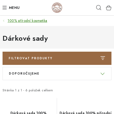
Přejít
Hleda
na
obsah
100% přírodní kosmetika
NEJPRODÁVANĚJŠÍ
SVATEBNÍ DARY/ DEKORACE 💍
Dárkové sady
DÁRKOVÉ BOXY A KRABIČKY
FILTROVAT PRODUKTY
DÁRKY K NAROZENINÁM
V
Ř
DOPORUČUJEME
PERSONALIZOVANÉ DÁRKY ✨
ý
a
p
z
DÁRKY
i
e
Stránka
1
z
1
-
6
položek celkem
s
n
DŘEVĚNÉ DEKORACE
p
í
r
p
Dárková sada 100%
Dárková sada 100% přírodní