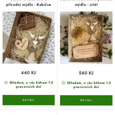
SEZÓNNÍ DEKORACE
o
r
přírodní mýdlo - Babičce
mýdlo - citát
d
o
DÁRKY Z LÁSKY
u
d
k
u
NOVINKY
t
k
ů
t
🔥 AKCE A SLEVY
ů
TIPY NA VÁNOČNÍ DÁRKY
Doprava a platba
Obchodní podmínky
Vrácení zboží
460 Kč
560 Kč
Náš příběh
Kontakty
Velkoobchodní spolupráce
Skladem, u vás během 1-2
Skladem, u vás během 1-2
Zakázková výroba
Spolupracujeme
Blog
pracovních dní
pracovních dní