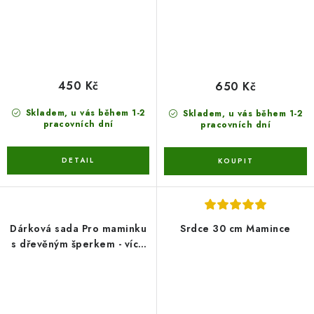
450 Kč
650 Kč
Skladem, u vás během 1-2
Skladem, u vás během 1-2
pracovních dní
pracovních dní
Dárková sada Pro maminku
Srdce 30 cm Mamince
s dřevěným šperkem - více
variant