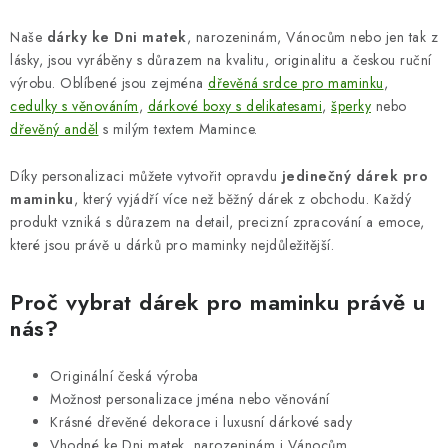
p
Naše
dárky ke Dni matek
, narozeninám, Vánocům nebo jen tak z
i
lásky, jsou vyráběny s důrazem na kvalitu, originalitu a českou ruční
s
výrobu. Oblíbené jsou zejména
dřevěná srdce pro maminku
,
u
cedulky s věnováním
,
dárkové boxy s delikatesami
,
šperky
nebo
dřevěný anděl
s milým textem Mamince.
Díky personalizaci můžete vytvořit opravdu
jedinečný dárek pro
maminku
, který vyjádří více než běžný dárek z obchodu. Každý
produkt vzniká s důrazem na detail, precizní zpracování a emoce,
které jsou právě u dárků pro maminky nejdůležitější.
Proč vybrat dárek pro maminku právě u
nás?
Originální česká výroba
Možnost personalizace jména nebo věnování
Krásné dřevěné dekorace i luxusní dárkové sady
Vhodné ke Dni matek, narozeninám i Vánocům