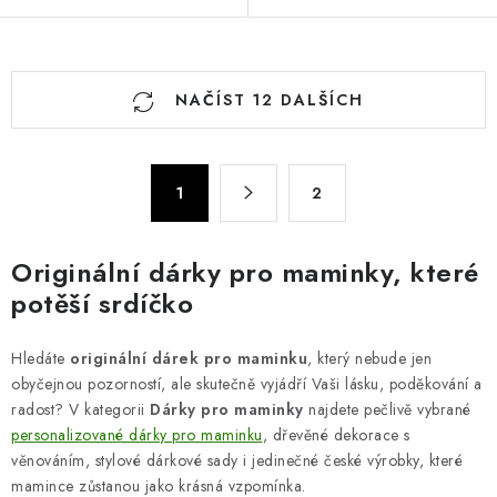
O
NAČÍST 12 DALŠÍCH
v
l
á
S
d
1
2
t
a
r
c
á
Originální dárky pro maminky, které
n
í
potěší srdíčko
k
p
o
r
v
Hledáte
originální dárek pro maminku
, který nebude jen
v
á
obyčejnou pozorností, ale skutečně vyjádří Vaši lásku, poděkování a
k
radost? V kategorii
Dárky pro maminky
najdete pečlivě vybrané
n
y
personalizované dárky pro maminku
, dřevěné dekorace s
í
v
věnováním, stylové dárkové sady i jedinečné české výrobky, které
ý
mamince zůstanou jako krásná vzpomínka.