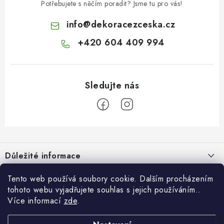
Potřebujete s něčím poradit? Jsme tu pro vás!
info
@
dekoracezceska.cz
+420 604 409 994
Z
á
Důležité informace
p
a
Doprava a platba
Tento web používá soubory cookie. Dalším procházením
Pro zákazníky
t
tohoto webu vyjadřujete souhlas s jejich používáním..
Obchodní podmínky
í
Více informací
zde
.
Svatební dárkový box pro novomanžele - překvapte originálním
Blog
Vrácení zboží
dárkem!