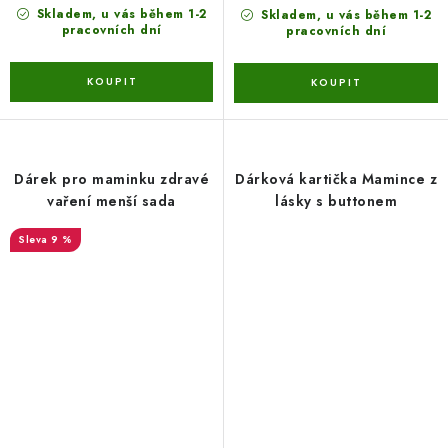
Skladem, u vás během 1-2
Skladem, u vás během 1-2
pracovních dní
pracovních dní
Dárek pro maminku zdravé
Dárková kartička Mamince z
vaření menší sada
lásky s buttonem
9 %