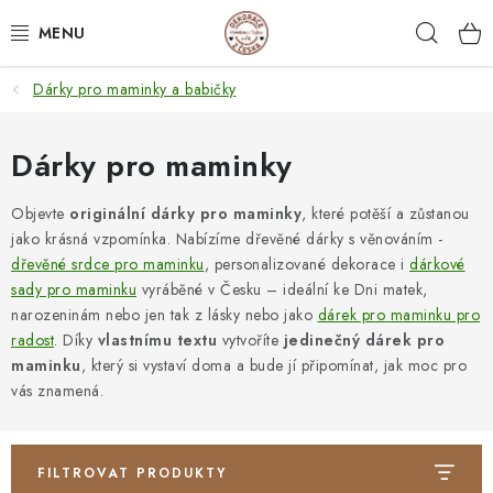
Přejít
Hleda
na
obsah
Dárky pro maminky a babičky
NEJPRODÁVANĚJŠÍ
SVATEBNÍ DARY/ DEKORACE 💍
Dárky pro maminky
DÁRKOVÉ BOXY A KRABIČKY
Objevte
originální dárky pro maminky
, které potěší a zůstanou
jako krásná vzpomínka. Nabízíme dřevěné dárky s věnováním -
dřevěné srdce pro maminku
, personalizované dekorace i
dárkové
DÁRKY K NAROZENINÁM
sady pro maminku
vyráběné v Česku – ideální ke Dni matek,
narozeninám nebo jen tak z lásky nebo jako
dárek pro maminku pro
PERSONALIZOVANÉ DÁRKY ✨
radost
. Díky
vlastnímu textu
vytvoříte
jedinečný dárek pro
maminku
, který si vystaví doma a bude jí připomínat, jak moc pro
DÁRKY
vás znamená.
DŘEVĚNÉ DEKORACE
FILTROVAT PRODUKTY