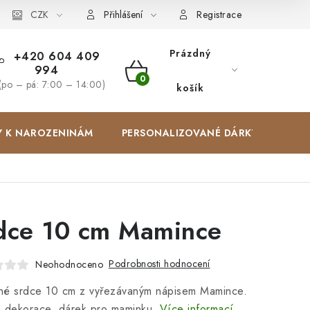
Zakázková výroba
CZK
Spolupracujeme
Blog
Přihlášení
Registrace
Prázdný
+420 604 409
994
NÁKUPNÍ
(po – pá: 7:00 – 14:00)
košík
KOŠÍK
Y K NAROZENINÁM
PERSONALIZOVANÉ DÁRKY ✨
dce 10 cm Mamince
Podrobnosti hodnocení
Neohodnoceno
né srdce 10 cm z vyřezávaným nápisem Mamince.
 dekorace, dárek pro maminku.
Více informací