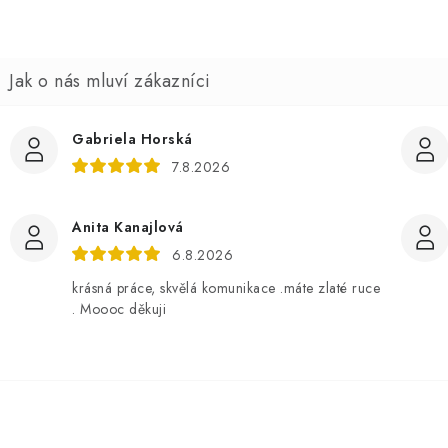
Gabriela Horská
7.8.2026
Anita Kanajlová
6.8.2026
krásná práce, skvělá komunikace .máte zlaté ruce
. Moooc děkuji