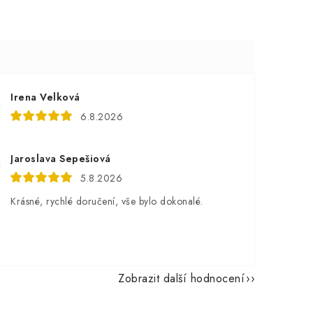
Irena Velková
6.8.2026
Jaroslava Sepešiová
5.8.2026
Krásné, rychlé doručení, vše bylo dokonalé.
Zobrazit další hodnocení