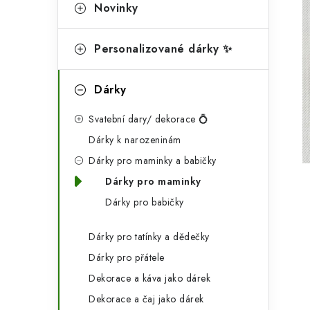
g
Novinky
r
o
a
r
Personalizované dárky ✨
n
i
Dárky
e
n
Svatební dary/ dekorace 💍
í
Dárky k narozeninám
p
Dárky pro maminky a babičky
a
Dárky pro maminky
n
Dárky pro babičky
e
Dárky pro tatínky a dědečky
l
Dárky pro přátele
Dekorace a káva jako dárek
Dekorace a čaj jako dárek