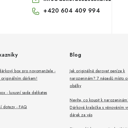
+420 604 409 994
kazníky
Blog
dárkový box pro novomanžele -
Jak originálně darovat peníze k
 originálním dárkem!
narozeninám? 7 nápadů místo o
obálky
ox - luxusní sada delikates
Nevíte, co koupit k narozeninám
ší dotazy - FAQ
Dárková krabička s věnováním v
dárek za vás