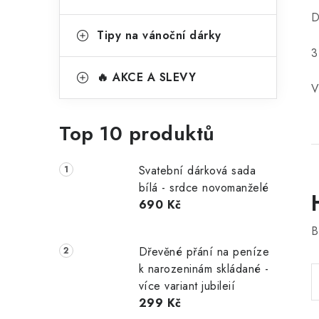
D
Tipy na vánoční dárky
3
🔥 AKCE A SLEVY
V
Top 10 produktů
Svatební dárková sada
bílá - srdce novomanželé
690 Kč
B
Dřevěné přání na peníze
k narozeninám skládané -
více variant jubileií
299 Kč