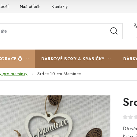
zboží
Náš příběh
Kontakty
Velkoobchodní spolupráce
KORACE 💍
DÁRKOVÉ BOXY A KRABIČKY
DÁRK
y pro maminky
Srdce 10 cm Mamince
Sr
Dřevě
Krásná