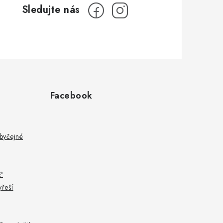
Facebook
byčejné
?
yřeší