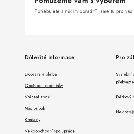
Pomůžeme vám s výběrem
Potřebujete s něčím poradit? Jsme tu pro vás!
Z
á
Důležité informace
Pro zá
p
a
Doprava a platba
Svatební 
překvapte
t
Obchodní podmínky
í
Vrácení zboží
Dárkový b
Náš příběh
Nejčastěj
Kontakty
Velkoobchodní spolupráce