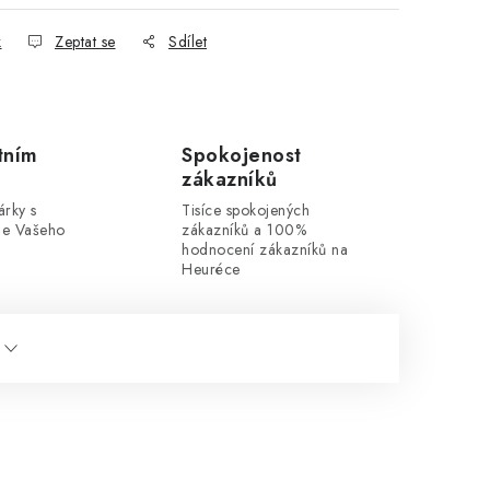
k
Zeptat se
Sdílet
tním
Spokojenost
zákazníků
rky s
Tisíce spokojených
dle Vašeho
zákazníků a 100%
hodnocení zákazníků na
Heuréce