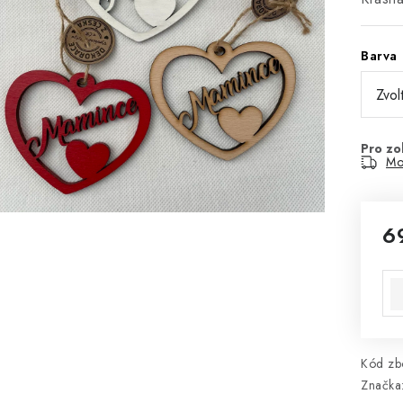
Barva
Mo
6
Mě
Kód zbo
Značka