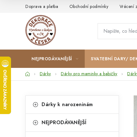
Přejít
Doprava a platba
Obchodní podmínky
Vrácení 
na
obsah
NEJPRODÁVANĚJŠÍ
SVATEBNÍ DARY/ DE
Domů
Dárky
Dárky pro maminky a babičky
Dárk
P
K
Přeskočit
Dárky k narozeninám
kategorie
a
o
t
s
NEJPRODÁVANĚJŠÍ
e
t