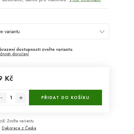
žnosti doručení
9 Kč
rná cena:
PŘIDAT DO KOŠÍKU
ží:
Zvolte variantu
:
Dekorace z Česka