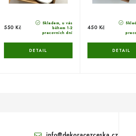
Skladem, u vás
Sklad
550 Kč
450 Kč
během 1-2
pracovních dní
prac
info
@
dekoracezceska.cz