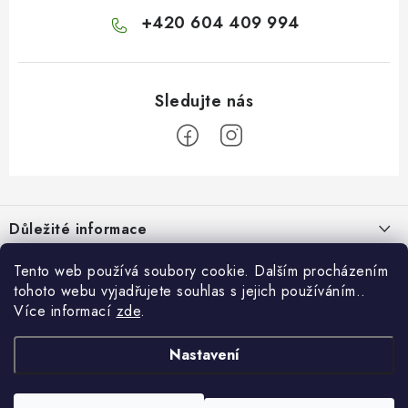
+420 604 409 994
Z
á
Důležité informace
p
a
Doprava a platba
Tento web používá soubory cookie. Dalším procházením
Pro zákazníky
t
tohoto webu vyjadřujete souhlas s jejich používáním..
Obchodní podmínky
í
Více informací
zde
.
Svatební dárkový box pro novomanžele - překvapte originálním
Blog
Vrácení zboží
dárkem!
Nastavení
Jak originálně darovat peníze k narozeninám? 7 nápadů místo
Facebook
Náš příběh
Dárkový box - luxusní sada delikates
obyčejné obálky
Kontakty