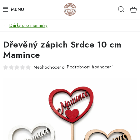
Přejít
Hleda
na
obsah
Dárky pro maminky
NEJPRODÁVANĚJŠÍ
Dřevěný zápich Srdce 10 cm
SVATEBNÍ DARY/ DEKORACE 💍
Mamince
DÁRKOVÉ BOXY A KRABIČKY
Podrobnosti hodnocení
Neohodnoceno
DÁRKY K NAROZENINÁM
PERSONALIZOVANÉ DÁRKY ✨
DÁRKY
DŘEVĚNÉ DEKORACE