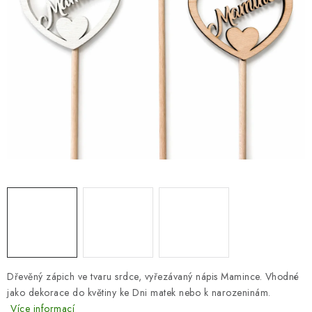
SEZÓNNÍ DEKORACE
DÁRKY Z LÁSKY
NOVINKY
🔥 AKCE A SLEVY
TIPY NA VÁNOČNÍ DÁRKY
Doprava a platba
Obchodní podmínky
Vrácení zboží
Náš příběh
Kontakty
Velkoobchodní spolupráce
Zakázková výroba
Spolupracujeme
Blog
Dřevěný zápich ve tvaru srdce, vyřezávaný nápis Mamince. Vhodné
jako dekorace do květiny ke Dni matek nebo k narozeninám.
Více informací