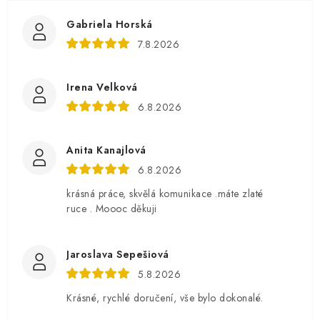
Gabriela Horská
7.8.2026
Irena Velková
6.8.2026
Anita Kanajlová
6.8.2026
krásná práce, skvělá komunikace .máte zlaté
ruce . Moooc děkuji
Jaroslava Sepešiová
5.8.2026
Krásné, rychlé doručení, vše bylo dokonalé.