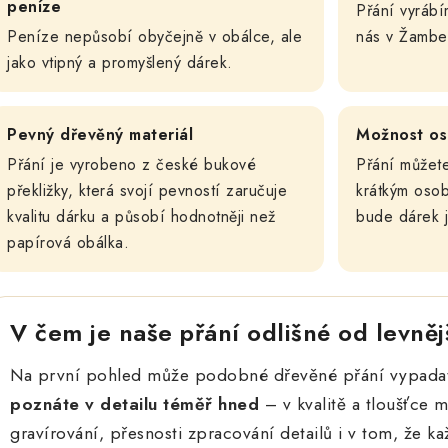
peníze
Přání vyráb
Peníze nepůsobí obyčejně v obálce, ale
nás v Žambe
jako vtipný a promyšlený dárek.
Pevný dřevěný materiál
Možnost os
Přání je vyrobeno z české bukové
Přání můžet
překližky, která svojí pevností zaručuje
krátkým osob
kvalitu dárku a působí hodnotněji než
bude dárek j
papírová obálka.
V čem je naše přání odlišné od levněj
Na první pohled může podobné dřevěné přání vypadat
poznáte v detailu téměř hned
– v kvalitě a tloušťce ma
gravírování, přesnosti zpracování detailů i v tom, že 