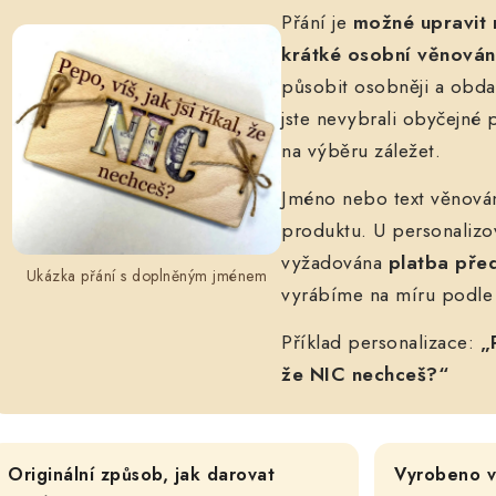
Přání je
možné upravit 
krátké osobní věnován
působit osobněji a obd
jste nevybrali obyčejné p
na výběru záležet.
Jméno nebo text věnová
produktu. U personalizo
vyžadována
platba př
Ukázka přání s doplněným jménem
vyrábíme na míru podle 
Příklad personalizace:
„
že NIC nechceš?“
Originální způsob, jak darovat
Vyrobeno v