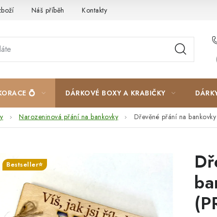
zboží
Náš příběh
Kontakty
Velkoobchodní spolupráce
KORACE 💍
DÁRKOVÉ BOXY A KRABIČKY
DÁRK
y
Narozeninová přání na bankovky
Dřevěné přání na banko
Dř
Bestseller⭐
ba
(P