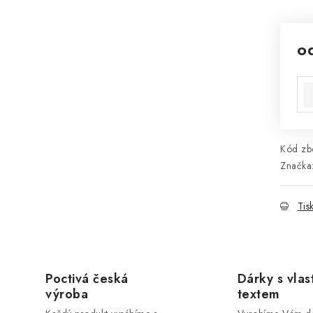
o
Mě
Kód zbo
Značka
Tis
Poctivá česká
Dárky s vlas
výroba
textem