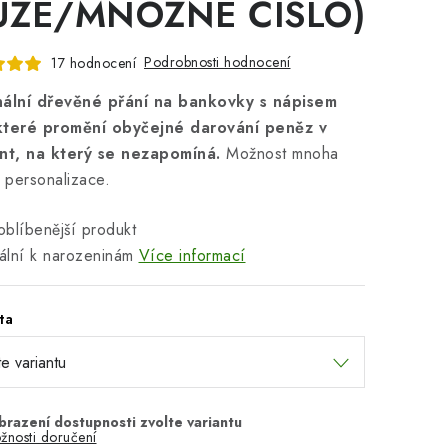
ŽE/MNOŽNÉ ČÍSLO)
Podrobnosti hodnocení
17 hodnocení
nální dřevěné přání na bankovky s nápisem
které promění obyčejné darování peněz v
t, na který se nezapomíná.
Možnost mnoha
t personalizace.
blíbenější produkt
ální k narozeninám
Více informací
ta
žnosti doručení