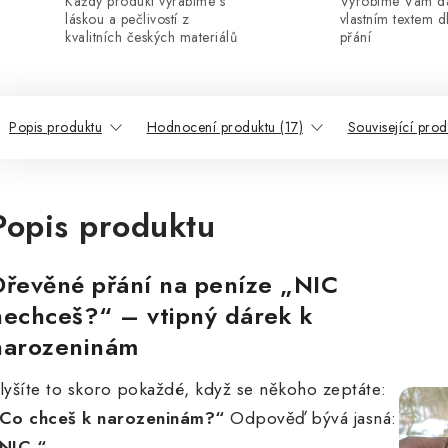
Každý produkt vyrábíme s
Vyrobíme Vám dá
láskou a pečlivostí z
vlastním textem 
kvalitních českých materiálů
přání
Popis produktu
Hodnocení produktu (17)
Související prod
Popis produktu
Dřevěné přání na peníze „NIC
nechceš?“ – vtipný dárek k
narozeninám
lyšíte to skoro pokaždé, když se někoho zeptáte:
Co chceš k narozeninám?“
Odpověď bývá jasná:
NIC.“