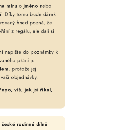
na míru
o
jméno
nebo
í
. Díky tomu bude dárek
arovaný hned pozná, že
řání z regálu, ale dali si
ní napište do poznámky k
vaného přání je
edem
, protože jej
vaší objednávky.
Pepo, víš, jak jsi říkal,
 české rodinné dílně