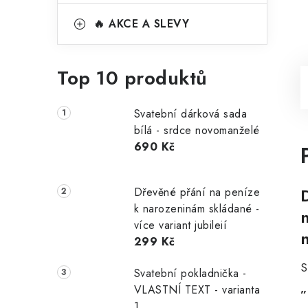
🔥 AKCE A SLEVY
Top 10 produktů
Svatební dárková sada
bílá - srdce novomanželé
690 Kč
Dřevěné přání na peníze
k narozeninám skládané -
více variant jubileií
299 Kč
S
Svatební pokladnička -
„
VLASTNÍ TEXT - varianta
1
„