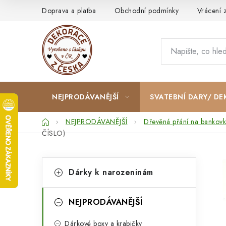
Přejít
Doprava a platba
Obchodní podmínky
Vrácení 
na
obsah
NEJPRODÁVANĚJŠÍ
SVATEBNÍ DARY/ DE
Domů
NEJPRODÁVANĚJŠÍ
Dřevěná přání na bankovk
ČÍSLO)
P
K
Přeskočit
Dárky k narozeninám
kategorie
a
o
t
s
NEJPRODÁVANĚJŠÍ
e
t
Dárkové boxy a krabičky