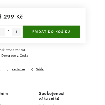
d
299 Kč
rná cena:
PŘIDAT DO KOŠÍKU
ží:
Zvolte variantu
:
Dekorace z Česka
k
Zeptat se
Sdílet
tním
Spokojenost
zákazníků