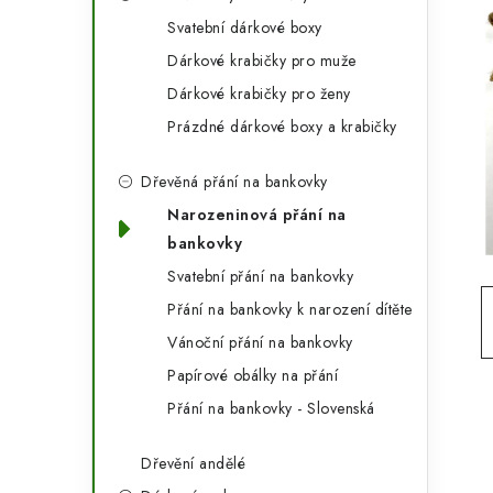
g
r
Svatební dárkové boxy
o
Dárkové krabičky pro muže
a
r
Dárkové krabičky pro ženy
n
i
Prázdné dárkové boxy a krabičky
e
n
Dřevěná přání na bankovky
í
Narozeninová přání na
p
bankovky
a
Svatební přání na bankovky
Přání na bankovky k narození dítěte
n
Vánoční přání na bankovky
e
Papírové obálky na přání
l
Přání na bankovky - Slovenská
Dřevění andělé