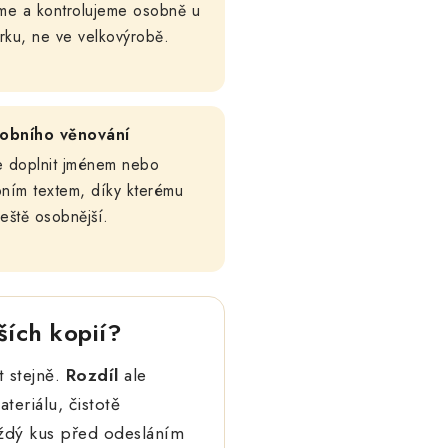
íme a kontrolujeme osobně u
rku, ne ve velkovýrobě.
obního věnování
e doplnit jménem nebo
ním textem, díky kterému
eště osobnější.
ších kopií?
 stejně.
Rozdíl
ale
teriálu, čistotě
každý kus před odesláním