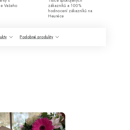
rky s
Tisíce spokojených
dle Vašeho
zákazníků a 100%
hodnocení zákazníků na
Heuréce
ukty
Podobné produkty