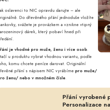
ak oslavenci to NIC opravdu darujte – ale
riginálně. Do dřevěného přání jednoduše vložíte
ankovky, svážete je provázkem a vznikne vtipný
arozeninový dárek, který pobaví hned při
ředání.
řání je vhodné pro muže, ženu i více osob
.
tačí u produktu vybrat vhodnou variantu, podle
oho, komu chcete peníze darovat. Originální
řevěné přání s nápisem NIC vyrábíme
pro muže/
ro ženu/ nebo v množném čísle
.
Přání vyrobené p
Personalizace na