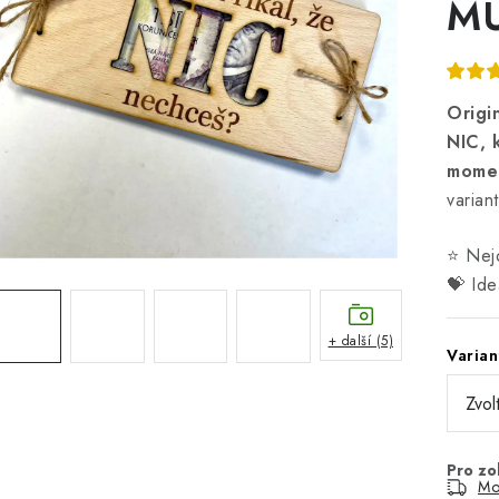
MU
Origi
NIC,
momen
varian
⭐ Nejo
💝 Ide
+ další (5)
Varian
Mo