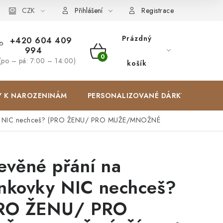
Zakázková výroba
CZK
Spolupracujeme
Blog
Přihlášení
Registrace
Prázdný
+420 604 409
994
NÁKUPNÍ
(po – pá: 7:00 – 14:00)
košík
KOŠÍK
Y K NAROZENINÁM
PERSONALIZOVANÉ DÁRKY ✨
vky NIC nechceš? (PRO ŽENU/ PRO MUŽE/MNOŽNÉ
evěné přání na
nkovky NIC nechceš?
RO ŽENU/ PRO