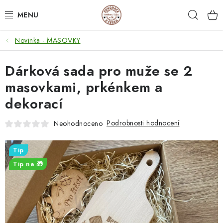
Přejít
Hleda
na
obsah
Novinka - MASOVKY
NEJPRODÁVANĚJŠÍ
Dárková sada pro muže se 2
SVATEBNÍ DARY/ DEKORACE 💍
masovkami, prkénkem a
DÁRKOVÉ BOXY A KRABIČKY
dekorací
DÁRKY K NAROZENINÁM
Podrobnosti hodnocení
Neohodnoceno
PERSONALIZOVANÉ DÁRKY ✨
Tip
Tip na 🎁
DÁRKY
DŘEVĚNÉ DEKORACE