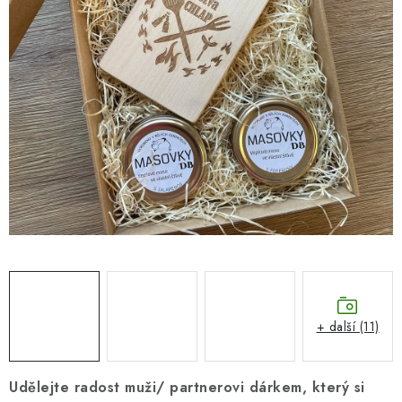
SEZÓNNÍ DEKORACE
DÁRKY Z LÁSKY
NOVINKY
🔥 AKCE A SLEVY
TIPY NA VÁNOČNÍ DÁRKY
Doprava a platba
Obchodní podmínky
Vrácení zboží
Náš příběh
Kontakty
Velkoobchodní spolupráce
Zakázková výroba
Spolupracujeme
Blog
+ další (11)
Udělejte radost muži/ partnerovi dárkem, který si