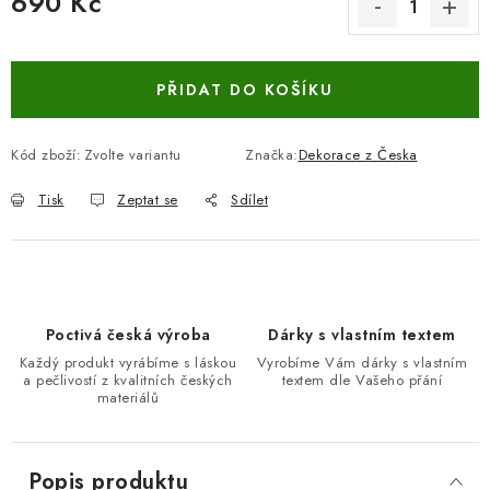
690 Kč
Měrná cena:
PŘIDAT DO KOŠÍKU
Kód zboží:
Zvolte variantu
Značka:
Dekorace z Česka
Tisk
Zeptat se
Sdílet
Poctivá česká výroba
Dárky s vlastním textem
Každý produkt vyrábíme s láskou
Vyrobíme Vám dárky s vlastním
a pečlivostí z kvalitních českých
textem dle Vašeho přání
materiálů
Popis produktu