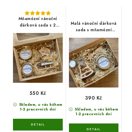
Mňamózní vánoční
Malá vánoční dárková
dárková sada s 2
sada s mňamózní
masovkami a
masovkou, svícnem na
dekoracemi
čajovou svíčkou a
dekorací
550 Kč
390 Kč
Skladem, u vás během
1-2 pracovních dní
Skladem, u vás během
1-2 pracovních dní