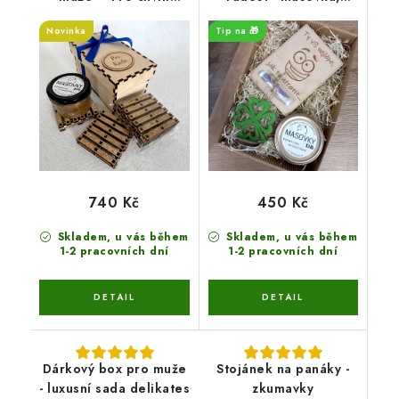
pohody
přání, dekorace
Novinka
Tip na 🎁
740 Kč
450 Kč
Skladem, u vás během
Skladem, u vás během
1-2 pracovních dní
1-2 pracovních dní
Dárkový box pro muže
Stojánek na panáky -
- luxusní sada delikates
zkumavky