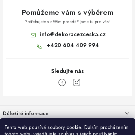
Pomůžeme vám s výběrem
Potřebujete s něčím poradit? Jsme tu pro vás!
info
@
dekoracezceska.cz
+420 604 409 994
Z
á
Důležité informace
p
a
Doprava a platba
Tento web používá soubory cookie. Dalším procházením
Pro zákazníky
t
tohoto webu vyjadřujete souhlas s jejich používáním..