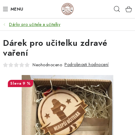
Přejít
Hleda
na
obsah
Dárky pro učitele a učitelky
NEJPRODÁVANĚJŠÍ
Dárek pro učitelku zdravé
SVATEBNÍ DARY/ DEKORACE 💍
vaření
DÁRKOVÉ BOXY A KRABIČKY
Podrobnosti hodnocení
Neohodnoceno
DÁRKY K NAROZENINÁM
9 %
PERSONALIZOVANÉ DÁRKY ✨
DÁRKY
DŘEVĚNÉ DEKORACE