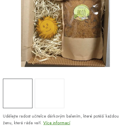
SEZÓNNÍ DEKORACE
DÁRKY Z LÁSKY
NOVINKY
🔥 AKCE A SLEVY
TIPY NA VÁNOČNÍ DÁRKY
Doprava a platba
Obchodní podmínky
Vrácení zboží
Náš příběh
Kontakty
Velkoobchodní spolupráce
Zakázková výroba
Spolupracujeme
Blog
Udělejte radost učitelce dárkovým balením, které potěší každou
ženu, která ráda vaří.
Více informací