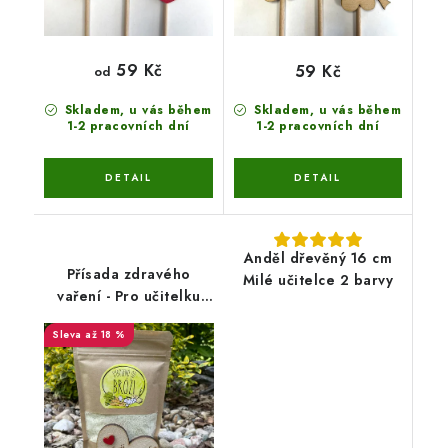
59 Kč
59 Kč
od
Skladem, u vás během
Skladem, u vás během
1-2 pracovních dní
1-2 pracovních dní
Anděl dřevěný 16 cm
Přísada zdravého
Milé učitelce 2 barvy
vaření - Pro učitelku
nebo Asistentku
až 18 %