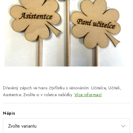
SEZÓNNÍ DEKORACE
DÁRKY Z LÁSKY
NOVINKY
🔥 AKCE A SLEVY
TIPY NA VÁNOČNÍ DÁRKY
Doprava a platba
Obchodní podmínky
Vrácení zboží
Dřevěný zápich ve tvaru čtyřlístku s věnováním: Učitelce, Učiteli,
Náš příběh
Kontakty
Velkoobchodní spolupráce
Asistentce. Zvolíte si v roletce nabídky.
Více informací
Zakázková výroba
Spolupracujeme
Blog
Nápis