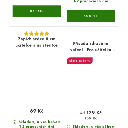
1-2 pracovních dní
Zápich srdce 8 cm
Přísada zdravého
učitelce a asistentce
vaření - Pro učitelku
nebo Asistentku
až 18 %
69 Kč
129 Kč
od
159 Kč
Skladem, u vás během
1-2 pracovních dní
Skladem, u vás během