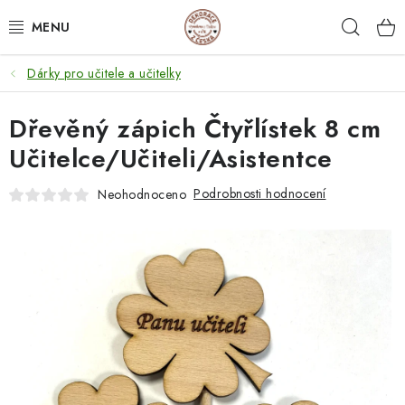
Přejít
Hleda
na
obsah
Dárky pro učitele a učitelky
NEJPRODÁVANĚJŠÍ
Dřevěný zápich Čtyřlístek 8 cm
SVATEBNÍ DARY/ DEKORACE 💍
Učitelce/Učiteli/Asistentce
DÁRKOVÉ BOXY A KRABIČKY
Podrobnosti hodnocení
Neohodnoceno
DÁRKY K NAROZENINÁM
PERSONALIZOVANÉ DÁRKY ✨
DÁRKY
DŘEVĚNÉ DEKORACE