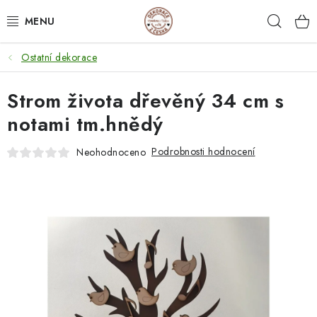
Přejít
Hleda
na
obsah
Ostatní dekorace
NEJPRODÁVANĚJŠÍ
Strom života dřevěný 34 cm s
SVATEBNÍ DARY/ DEKORACE 💍
notami tm.hnědý
DÁRKOVÉ BOXY A KRABIČKY
Podrobnosti hodnocení
Neohodnoceno
DÁRKY K NAROZENINÁM
PERSONALIZOVANÉ DÁRKY ✨
DÁRKY
DŘEVĚNÉ DEKORACE