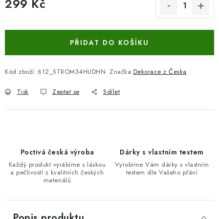
299 Kč
Měrná cena:
PŘIDAT DO KOŠÍKU
Kód zboží:
612_STROM34HUDHN
Značka:
Dekorace z Česka
Tisk
Zeptat se
Sdílet
Poctivá česká výroba
Dárky s vlastním textem
Každý produkt vyrábíme s láskou
Vyrobíme Vám dárky s vlastním
a pečlivostí z kvalitních českých
textem dle Vašeho přání
materiálů
Popis produktu