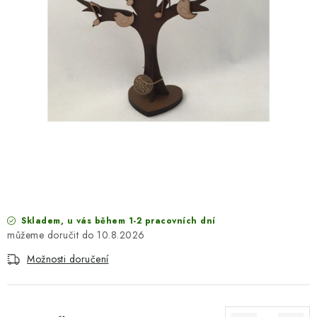
SEZÓNNÍ DEKORACE
DÁRKY Z LÁSKY
NOVINKY
🔥 AKCE A SLEVY
TIPY NA VÁNOČNÍ DÁRKY
Doprava a platba
Obchodní podmínky
Vrácení zboží
Náš příběh
Kontakty
Velkoobchodní spolupráce
Skladem, u vás během 1-2 pracovních dní
Zakázková výroba
Spolupracujeme
Blog
10.8.2026
Možnosti doručení