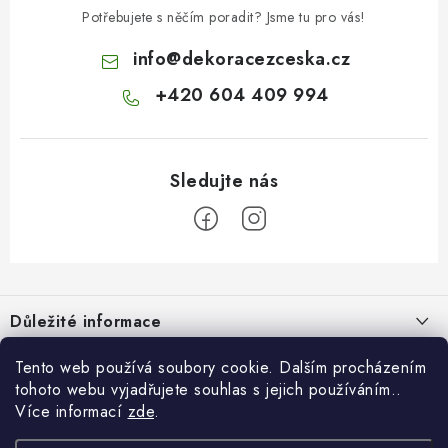
Potřebujete s něčím poradit? Jsme tu pro vás!
info
@
dekoracezceska.cz
+420 604 409 994
Z
á
Důležité informace
p
a
Doprava a platba
Tento web používá soubory cookie. Dalším procházením
Pro zákazníky
t
tohoto webu vyjadřujete souhlas s jejich používáním..
Obchodní podmínky
í
Více informací
zde
.
Svatební dárkový box pro novomanžele - překvapte originálním
Blog
Vrácení zboží
dárkem!