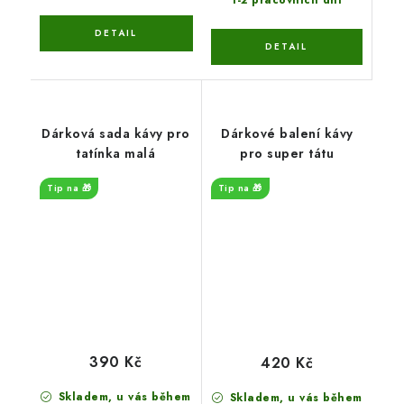
1-2 pracovních dní
Dárková sada kávy pro
Dárkové balení kávy
tatínka malá
pro super tátu
Tip na 🎁
Tip na 🎁
390 Kč
420 Kč
Skladem, u vás během
Skladem, u vás během