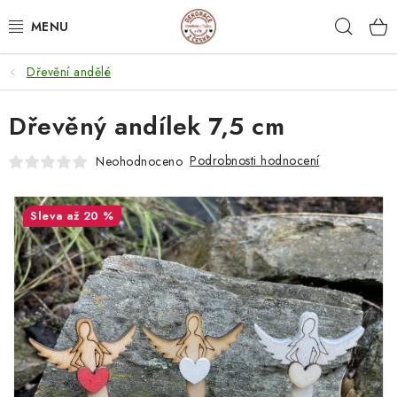
Přejít
Hleda
na
obsah
Dřevění andělé
NEJPRODÁVANĚJŠÍ
Dřevěný andílek 7,5 cm
SVATEBNÍ DARY/ DEKORACE 💍
Podrobnosti hodnocení
Neohodnoceno
DÁRKOVÉ BOXY A KRABIČKY
DÁRKY K NAROZENINÁM
až 20 %
PERSONALIZOVANÉ DÁRKY ✨
DÁRKY
DŘEVĚNÉ DEKORACE