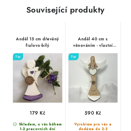
Související produkty
Anděl 15 cm dřevěný
Anděl 40 cm s
fialovo-bílý
věnováním - vlastní
jméno
Tip
Tip
179 Kč
590 Kč
Skladem, u vás během
Vyrobíme pro vás a
1-2 pracovních dní
dodáme do 2-3