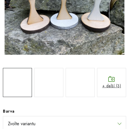
SEZÓNNÍ DEKORACE
DÁRKY Z LÁSKY
NOVINKY
🔥 AKCE A SLEVY
TIPY NA VÁNOČNÍ DÁRKY
Doprava a platba
Obchodní podmínky
Vrácení zboží
Náš příběh
Kontakty
Velkoobchodní spolupráce
+ další (3)
Zakázková výroba
Spolupracujeme
Blog
Barva