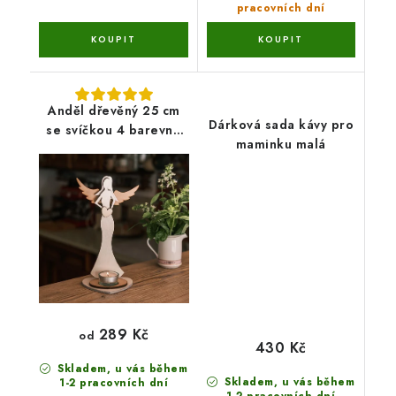
pracovních dní
Anděl dřevěný 25 cm
Dárková sada kávy pro
se svíčkou 4 barevné
maminku malá
varianty
289 Kč
od
430 Kč
Skladem, u vás během
Skladem, u vás během
1-2 pracovních dní