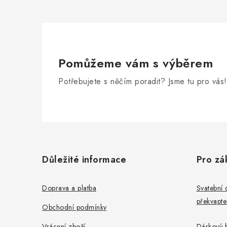
Pomůžeme vám s výběrem
Potřebujete s něčím poradit? Jsme tu pro vás!
Z
á
Důležité informace
Pro zá
p
a
Doprava a platba
Svatební 
překvapte
t
Obchodní podmínky
Vrácení zboží
Dárkový b