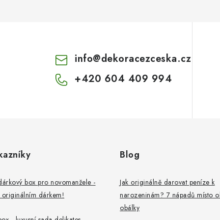
info
@
dekoracezceska.cz
+420 604 409 994
kazníky
Blog
dárkový box pro novomanžele -
Jak originálně darovat peníze k
 originálním dárkem!
narozeninám? 7 nápadů místo o
obálky
ox - luxusní sada delikates