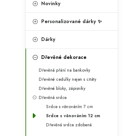
g
Novinky
r
o
a
r
Personalizované dárky ✨
n
i
Dárky
e
n
í
Dřevěné dekorace
p
Dřevěná přání na bankovky
a
Dřevěné cedulky nejen s citáty
n
Dřevěné bloky, zápisníky
Dřevěná srdce
e
Srdce s věnováním 7 cm
l
Srdce s věnováním 12 cm
Dřevěná srdce zdobená