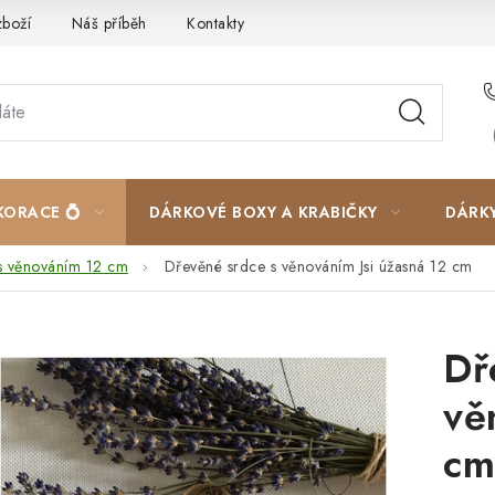
zboží
Náš příběh
Kontakty
Velkoobchodní spolupráce
KORACE 💍
DÁRKOVÉ BOXY A KRABIČKY
DÁRK
s věnováním 12 cm
Dřevěné srdce s věnováním Jsi úžasná 12 cm
Dř
vě
cm