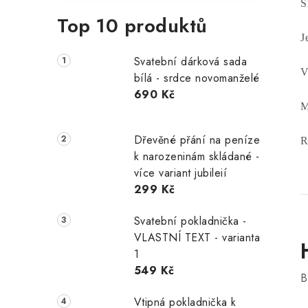
S
Top 10 produktů
J
Svatební dárková sada
V
bílá - srdce novomanželé
690 Kč
M
Dřevěné přání na peníze
R
k narozeninám skládané -
více variant jubileií
299 Kč
Svatební pokladnička -
VLASTNÍ TEXT - varianta
1
549 Kč
B
Vtipná pokladnička k