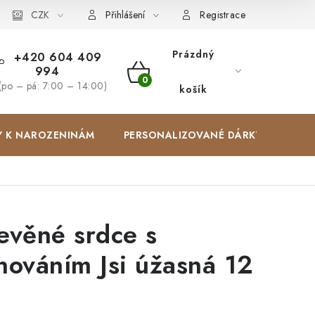
Zakázková výroba
CZK
Spolupracujeme
Blog
Přihlášení
Registrace
Prázdný
+420 604 409
994
NÁKUPNÍ
(po – pá: 7:00 – 14:00)
košík
KOŠÍK
Y K NAROZENINÁM
PERSONALIZOVANÉ DÁRKY ✨
evěné srdce s
nováním Jsi úžasná 12