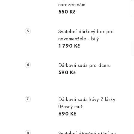
narozeninám
550 Kč
Svatební dárkový box pro
novomanžele - bílý
1 790 Kč
Dárková sada pro dceru
590 Kč
Dárková sada kávy Z lásky
Úžasný muž
690 Kč
Svatební dřevěné přání na