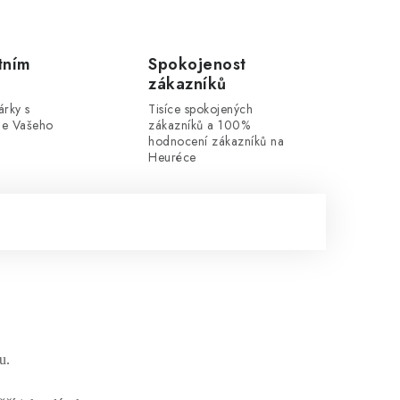
tním
Spokojenost
zákazníků
rky s
Tisíce spokojených
dle Vašeho
zákazníků a 100%
hodnocení zákazníků na
Heuréce
u.