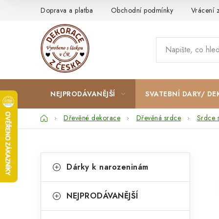
Přejít
Doprava a platba
Obchodní podmínky
Vrácení 
na
obsah
NEJPRODÁVANĚJŠÍ
SVATEBNÍ DARY/ DE
Domů
Dřevěné dekorace
Dřevěná srdce
Srdce 
P
K
Přeskočit
Dárky k narozeninám
kategorie
a
o
t
s
NEJPRODÁVANĚJŠÍ
e
t