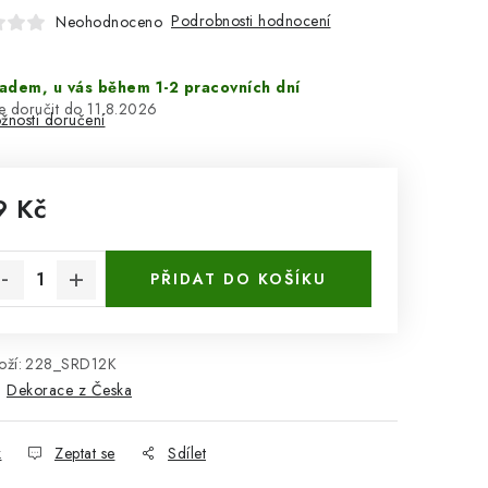
Podrobnosti hodnocení
Neohodnoceno
adem, u vás během 1-2 pracovních dní
11.8.2026
žnosti doručení
9 Kč
rná cena:
PŘIDAT DO KOŠÍKU
ží:
228_SRD12K
:
Dekorace z Česka
k
Zeptat se
Sdílet