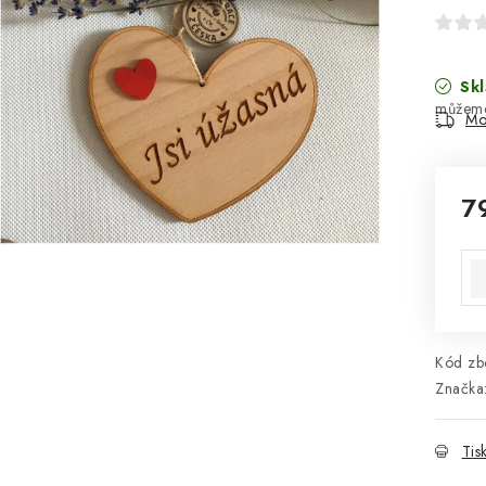
Skl
Mo
7
Mě
Kód zbo
Značka
Tis