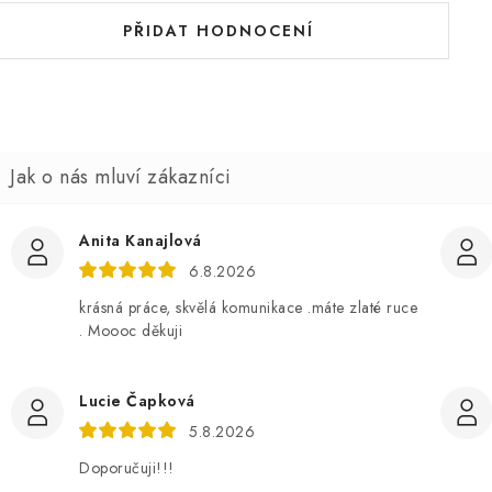
PŘIDAT HODNOCENÍ
Anita Kanajlová
6.8.2026
krásná práce, skvělá komunikace .máte zlaté ruce
. Moooc děkuji
Lucie Čapková
5.8.2026
Doporučuji!!!