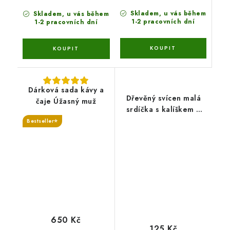
Skladem, u vás během
Skladem, u vás během
1-2 pracovních dní
1-2 pracovních dní
Dárková sada kávy a
Dřevěný svícen malá
čaje Úžasný muž
srdíčka s kalíškem a
čajovou svíčkou
Bestseller⭐
650 Kč
125 Kč