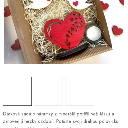
SEZÓNNÍ DEKORACE
DÁRKY Z LÁSKY
NOVINKY
🔥 AKCE A SLEVY
TIPY NA VÁNOČNÍ DÁRKY
Doprava a platba
Obchodní podmínky
Vrácení zboží
Náš příběh
Kontakty
Velkoobchodní spolupráce
Zakázková výroba
Spolupracujeme
Blog
Dárková sada s náramky z minerálů potěší vaši lásku a
zároveň ji hezky ozdobí. Potěšte svoji drahou polovičku