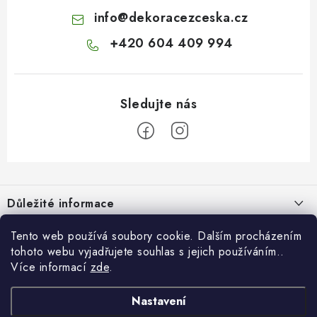
info
@
dekoracezceska.cz
+420 604 409 994
Z
á
Důležité informace
p
a
Doprava a platba
Tento web používá soubory cookie. Dalším procházením
Pro zákazníky
t
tohoto webu vyjadřujete souhlas s jejich používáním..
Obchodní podmínky
í
Více informací
zde
.
Svatební dárkový box pro novomanžele - překvapte originálním
Blog
Vrácení zboží
dárkem!
Nastavení
Jak originálně darovat peníze k narozeninám? 7 nápadů místo
Facebook
Náš příběh