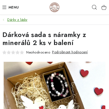
Přejít
Hleda
na
obsah
Dárky z lásky
NEJPRODÁVANĚJŠÍ
Dárková sada s náramky z
SVATEBNÍ DARY/ DEKORACE 💍
minerálů 2 ks v balení
DÁRKOVÉ BOXY A KRABIČKY
Podrobnosti hodnocení
Neohodnoceno
DÁRKY K NAROZENINÁM
PERSONALIZOVANÉ DÁRKY ✨
DÁRKY
DŘEVĚNÉ DEKORACE