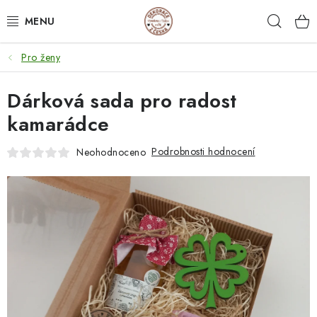
Přejít
Hleda
na
obsah
Pro ženy
NEJPRODÁVANĚJŠÍ
Dárková sada pro radost
SVATEBNÍ DARY/ DEKORACE 💍
kamarádce
DÁRKOVÉ BOXY A KRABIČKY
Podrobnosti hodnocení
Neohodnoceno
DÁRKY K NAROZENINÁM
PERSONALIZOVANÉ DÁRKY ✨
DÁRKY
DŘEVĚNÉ DEKORACE