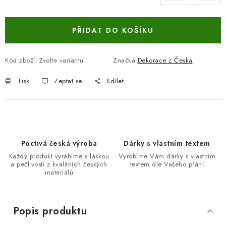
Měrná cena:
PŘIDAT DO KOŠÍKU
Kód zboží:
Zvolte variantu
Značka:
Dekorace z Česka
Tisk
Zeptat se
Sdílet
Poctivá česká výroba
Dárky s vlastním textem
Každý produkt vyrábíme s láskou
Vyrobíme Vám dárky s vlastním
a pečlivostí z kvalitních českých
textem dle Vašeho přání
materiálů
Popis produktu