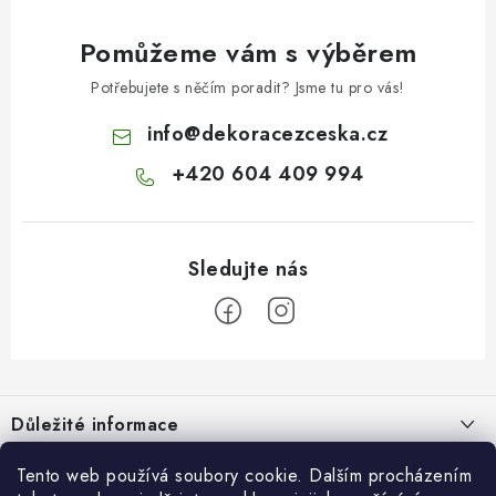
Pomůžeme vám s výběrem
Potřebujete s něčím poradit? Jsme tu pro vás!
info
@
dekoracezceska.cz
+420 604 409 994
Z
á
Důležité informace
p
a
Doprava a platba
Tento web používá soubory cookie. Dalším procházením
Pro zákazníky