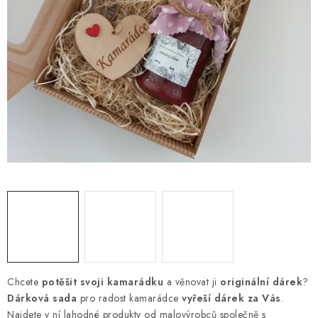
SEZÓNNÍ DEKORACE
DÁRKY Z LÁSKY
NOVINKY
🔥 AKCE A SLEVY
TIPY NA VÁNOČNÍ DÁRKY
Doprava a platba
Obchodní podmínky
Vrácení zboží
Náš příběh
Kontakty
Velkoobchodní spolupráce
Zakázková výroba
Spolupracujeme
Blog
Chcete
potěšit svoji kamarádku
a věnovat ji
originální dárek
?
Dárková sada
pro radost kamarádce
vyřeší dárek za Vás
.
Najdete v ní lahodné produkty od malovýrobců společně s