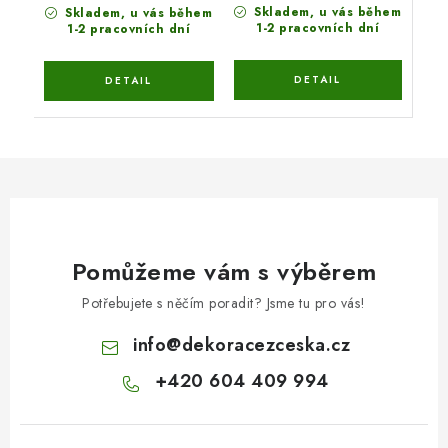
Skladem, u vás během
Skladem, u vás během
1-2 pracovních dní
1-2 pracovních dní
Pomůžeme vám s výběrem
Potřebujete s něčím poradit? Jsme tu pro vás!
info
@
dekoracezceska.cz
+420 604 409 994