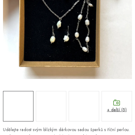
SEZÓNNÍ DEKORACE
DÁRKY Z LÁSKY
NOVINKY
🔥 AKCE A SLEVY
TIPY NA VÁNOČNÍ DÁRKY
Doprava a platba
Obchodní podmínky
Vrácení zboží
Náš příběh
Kontakty
Velkoobchodní spolupráce
Zakázková výroba
Spolupracujeme
Blog
+ další (5)
Udělejte radost svým blízkým dárkovou sadou šperků s říční perlou.