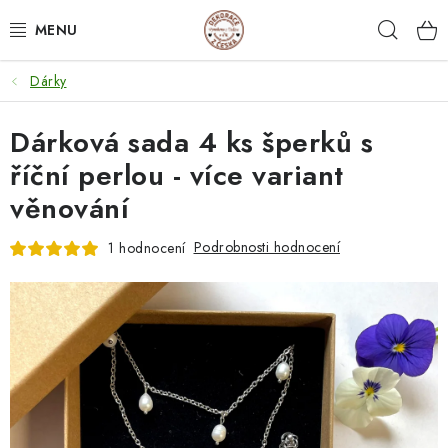
Přejít
Hleda
na
obsah
Dárky
NEJPRODÁVANĚJŠÍ
Dárková sada 4 ks šperků s
SVATEBNÍ DARY/ DEKORACE 💍
říční perlou - více variant
DÁRKOVÉ BOXY A KRABIČKY
věnování
DÁRKY K NAROZENINÁM
Podrobnosti hodnocení
1 hodnocení
PERSONALIZOVANÉ DÁRKY ✨
DÁRKY
DŘEVĚNÉ DEKORACE