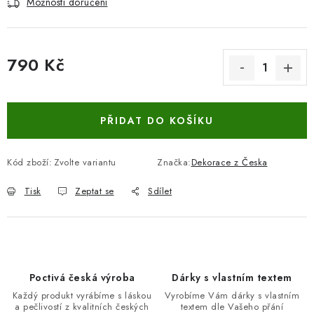
Možnosti doručení
790 Kč
Měrná cena:
PŘIDAT DO KOŠÍKU
Kód zboží:
Zvolte variantu
Značka:
Dekorace z Česka
Tisk
Zeptat se
Sdílet
Poctivá česká výroba
Dárky s vlastním textem
Každý produkt vyrábíme s láskou
Vyrobíme Vám dárky s vlastním
a pečlivostí z kvalitních českých
textem dle Vašeho přání