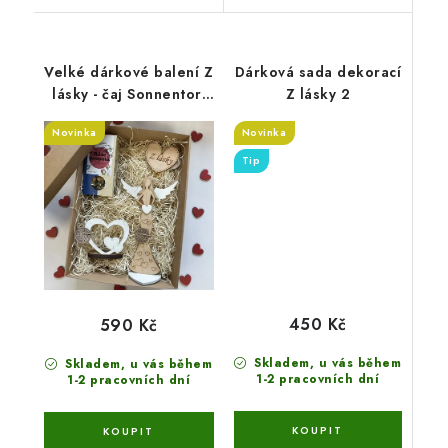
Velké dárkové balení Z
Dárková sada dekorací
lásky - čaj Sonnentor,
Z lásky 2
anděl 25 cm, svícen a
Novinka
Novinka
srdce
Tip
450 Kč
590 Kč
Skladem, u vás během
Skladem, u vás během
1-2 pracovních dní
1-2 pracovních dní