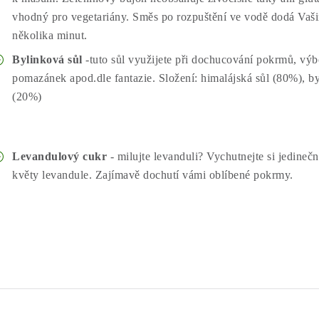
vhodný pro vegetariány. Směs po rozpuštění ve vodě dodá Vaš
několika minut.
Bylinková sůl
-tuto sůl využijete při dochucování pokrmů, výb
pomazánek apod.dle fantazie. Složení: himalájská sůl (80%), b
(20%)
Levandulový cukr
- milujte levanduli? Vychutnejte si jedineč
květy levandule. Zajímavě dochutí vámi oblíbené pokrmy.