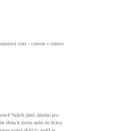
dulový cukr - vyberte v roletce
ravě Vašich jídel. Ideální pro
le třeba k rizotu nebo do šťávy
aman sodný (E621), tudíž je