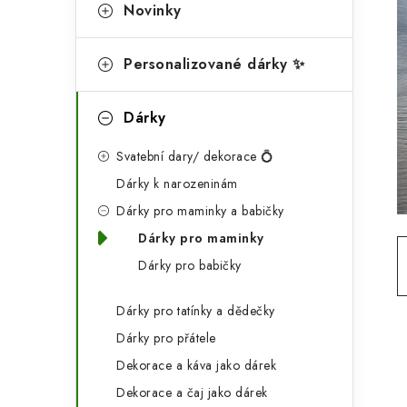
g
Novinky
r
o
a
r
Personalizované dárky ✨
n
i
Dárky
e
n
Svatební dary/ dekorace 💍
í
Dárky k narozeninám
p
Dárky pro maminky a babičky
a
Dárky pro maminky
n
Dárky pro babičky
e
Dárky pro tatínky a dědečky
l
Dárky pro přátele
Dekorace a káva jako dárek
Dekorace a čaj jako dárek