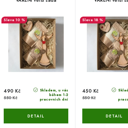
VAŘENÍ větší sada
VAŘENÍ větší s
10 %
18 %
Skladem, u vás
Sklad
490 Kč
450 Kč
během 1-2
550 Kč
550 Kč
pracovních dní
prac