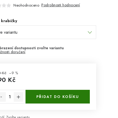
Podrobnosti hodnocení
Neohodnoceno
 krabičky
žnosti doručení
0 Kč
–9 %
90 Kč
rná cena:
PŘIDAT DO KOŠÍKU
ží:
Zvolte variantu