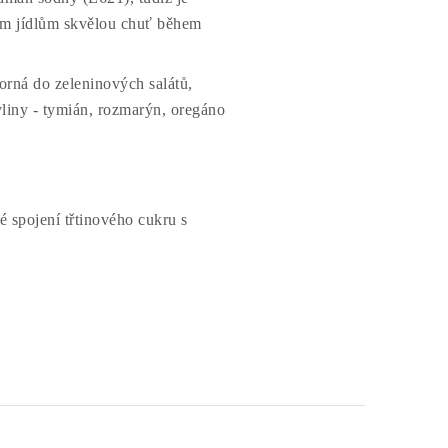
im jídlům skvělou chuť během
orná do zeleninových salátů,
yliny - tymián, rozmarýn, oregáno
né spojení třtinového cukru s