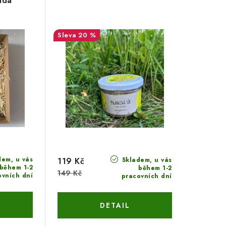
ada
20 %
em, u vás
Skladem, u vás
119 Kč
během 1-2
během 1-2
149 Kč
ovních dní
pracovních dní