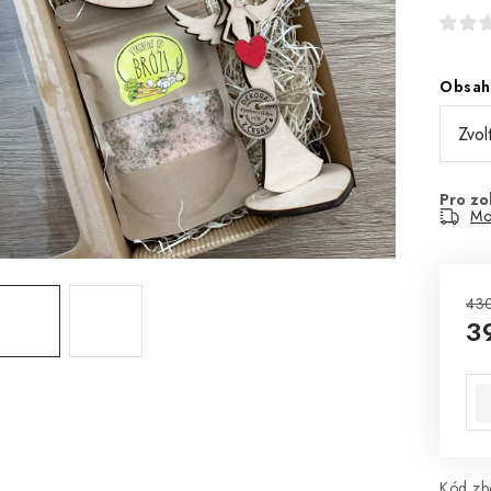
Obsah
Mo
43
3
Mě
Kód zbo