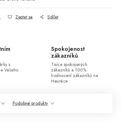
k
Zeptat se
Sdílet
tním
Spokojenost
zákazníků
rky s
Tisíce spokojených
dle Vašeho
zákazníků a 100%
hodnocení zákazníků na
Heuréce
Podobné produkty