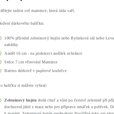
dělejte radost své mamince, která ráda vaří.
ložení dárkového balíčku:
100% přírodní zeleninový bujón nebo Bylinková sůl nebo Levan
nabídky
Anděl 16 cm - na podstavci andílek ochránce
Srdce 7 cm věnování Mamince
Baleno dárkově v papírové krabičce
o balíčku si můžete vybrat:
Zeleninový bujón
dodá chuť a vůni po čerstvé zelenině při příp
dochucení jídel z masa nebo pro přípravu omáček a polévek. Dá
k masům. Zeleninový bujón neobsahuje živočišné tuky ani glut