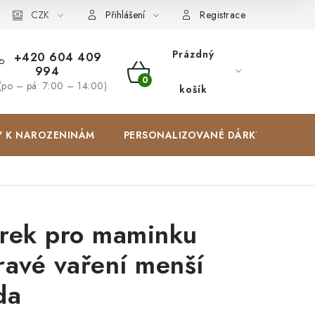
Zakázková výroba
CZK
Spolupracujeme
Blog
Přihlášení
Registrace
Prázdný
+420 604 409
994
NÁKUPNÍ
(po – pá: 7:00 – 14:00)
košík
KOŠÍK
Y K NAROZENINÁM
PERSONALIZOVANÉ DÁRKY ✨
rek pro maminku
ravé vaření menší
da