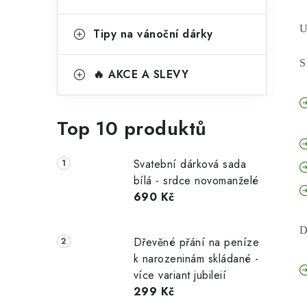
U
Tipy na vánoční dárky
S
🔥 AKCE A SLEVY
Top 10 produktů
Svatební dárková sada
bílá - srdce novomanželé
690 Kč
D
Dřevěné přání na peníze
k narozeninám skládané -
více variant jubileií
299 Kč