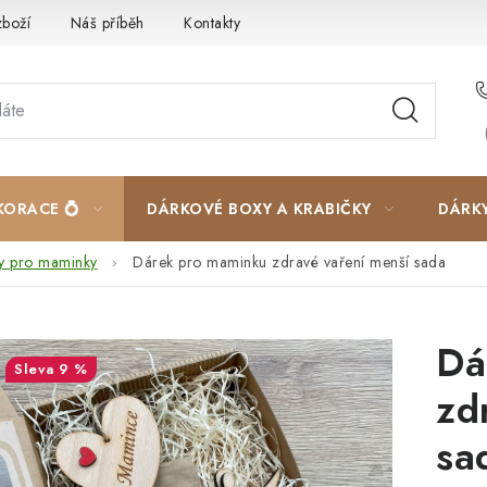
zboží
Náš příběh
Kontakty
Velkoobchodní spolupráce
KORACE 💍
DÁRKOVÉ BOXY A KRABIČKY
DÁRK
y pro maminky
Dárek pro maminku zdravé vaření menší sada
Dá
9 %
zd
sa