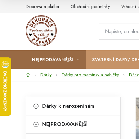
Přejít
Doprava a platba
Obchodní podmínky
Vrácení 
na
obsah
NEJPRODÁVANĚJŠÍ
SVATEBNÍ DARY/ DE
Domů
Dárky
Dárky pro maminky a babičky
Dárk
P
K
Přeskočit
Dárky k narozeninám
kategorie
a
o
t
s
NEJPRODÁVANĚJŠÍ
e
t