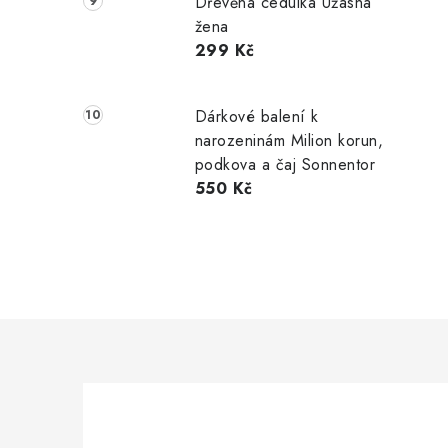
Dřevěná cedulka Úžasná
žena
299 Kč
Dárkové balení k
narozeninám Milion korun,
podkova a čaj Sonnentor
550 Kč