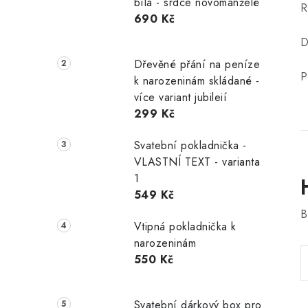
bílá - srdce novomanželé
R
690 Kč
D
Dřevěné přání na peníze
P
k narozeninám skládané -
více variant jubileií
299 Kč
Svatební pokladnička -
VLASTNÍ TEXT - varianta
1
549 Kč
B
Vtipná pokladnička k
narozeninám
550 Kč
Svatební dárkový box pro