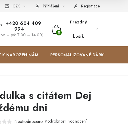
Zakázková výroba
CZK
Spolupracujeme
Blog
Přihlášení
Registrace
Prázdný
+420 604 409
994
NÁKUPNÍ
(po – pá: 7:00 – 14:00)
košík
KOŠÍK
Y K NAROZENINÁM
PERSONALIZOVANÉ DÁRKY ✨
dulka s citátem Dej
ždému dni
Podrobnosti hodnocení
Neohodnoceno