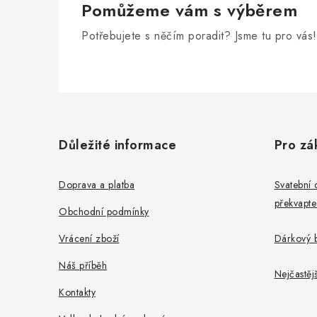
Pomůžeme vám s výběrem
Potřebujete s něčím poradit? Jsme tu pro vás!
Z
á
Důležité informace
Pro zá
p
a
Doprava a platba
Svatební 
překvapte
t
Obchodní podmínky
í
Vrácení zboží
Dárkový b
Náš příběh
Nejčastěj
Kontakty