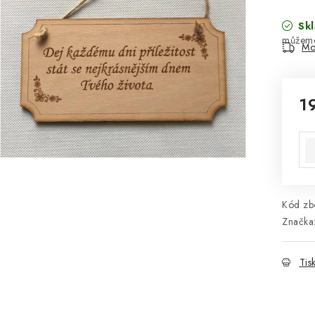
Skl
Mo
1
Mě
Kód zbo
Značka
Tis