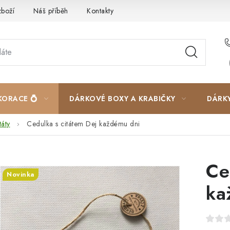
zboží
Náš příběh
Kontakty
Velkoobchodní spolupráce
KORACE 💍
DÁRKOVÉ BOXY A KRABIČKY
DÁRK
táty
Cedulka s citátem Dej každému dni
Ce
Novinka
ka