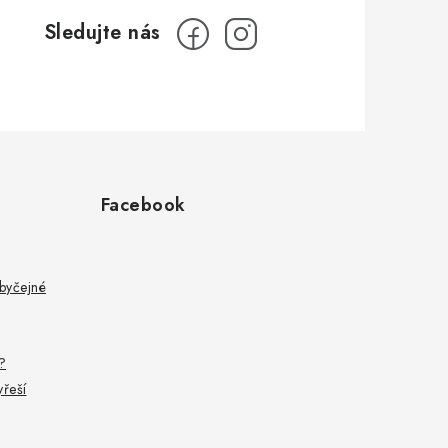
Facebook
byčejné
?
yřeší