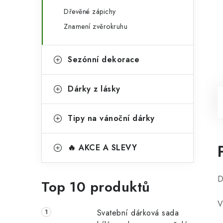
Dřevěné zápichy
Znamení zvěrokruhu
Sezónní dekorace
Dárky z lásky
Tipy na vánoční dárky
🔥 AKCE A SLEVY
D
Top 10 produktů
V
Svatební dárková sada