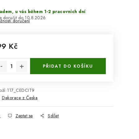
adem, u vás během 1-2 pracovních dní
10.8.2026
žnosti doručení
99 Kč
rná cena:
PŘIDAT DO KOŠÍKU
ží:
117_CEDCIT9
:
Dekorace z Česka
k
Zeptat se
Sdílet