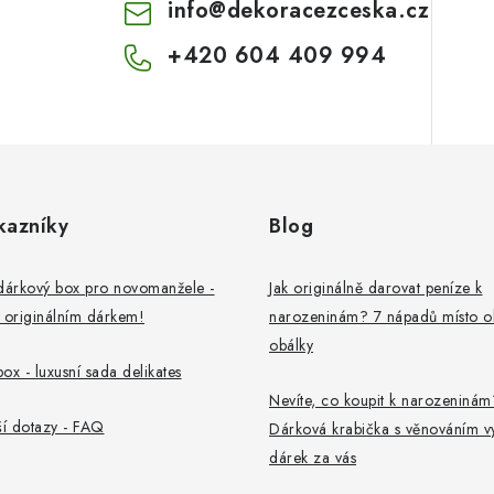
info
@
dekoracezceska.cz
+420 604 409 994
kazníky
Blog
dárkový box pro novomanžele -
Jak originálně darovat peníze k
 originálním dárkem!
narozeninám? 7 nápadů místo o
obálky
ox - luxusní sada delikates
Nevíte, co koupit k narozeninám
ší dotazy - FAQ
Dárková krabička s věnováním v
dárek za vás