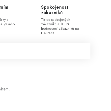
tním
Spokojenost
zákazníků
rky s
Tisíce spokojených
dle Vašeho
zákazníků a 100%
hodnocení zákazníků na
Heuréce
tátem.