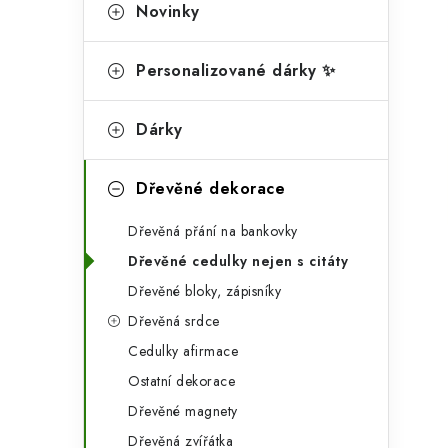
g
Novinky
r
o
a
r
Personalizované dárky ✨
n
i
Dárky
e
n
í
Dřevěné dekorace
p
Dřevěná přání na bankovky
a
Dřevěné cedulky nejen s citáty
n
Dřevěné bloky, zápisníky
Dřevěná srdce
e
Cedulky afirmace
l
Ostatní dekorace
Dřevěné magnety
Dřevěná zvířátka