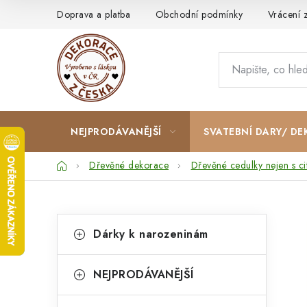
Přejít
Doprava a platba
Obchodní podmínky
Vrácení 
na
obsah
NEJPRODÁVANĚJŠÍ
SVATEBNÍ DARY/ DE
Domů
Dřevěné dekorace
Dřevěné cedulky nejen s ci
P
K
Přeskočit
Dárky k narozeninám
kategorie
a
o
t
s
NEJPRODÁVANĚJŠÍ
e
t