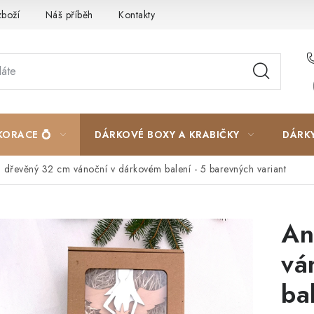
zboží
Náš příběh
Kontakty
Velkoobchodní spolupráce
KORACE 💍
DÁRKOVÉ BOXY A KRABIČKY
DÁRK
 dřevěný 32 cm vánoční v dárkovém balení - 5 barevných variant
An
vá
ba