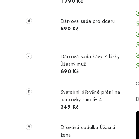
1 790 Kč
Dárková sada pro dceru
590 Kč
Dárková sada kávy Z lásky
Úžasný muž
690 Kč
O
Svatební dřevěné přání na
D
bankovky - motiv 4
349 Kč
Dřevěná cedulka Úžasná
žena