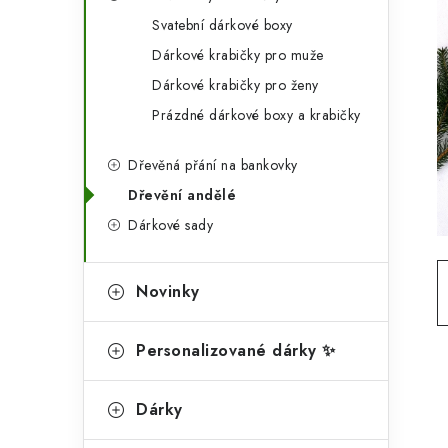
g
r
Svatební dárkové boxy
o
Dárkové krabičky pro muže
a
r
Dárkové krabičky pro ženy
n
i
Prázdné dárkové boxy a krabičky
e
n
Dřevěná přání na bankovky
í
Dřevění andělé
p
Dárkové sady
a
n
Novinky
e
Personalizované dárky ✨
l
Dárky