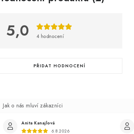
ý
p
5,0
s
4 hodnocení
h
o
d
PŘIDAT HODNOCENÍ
n
o
c
e
n
Anita Kanajlová
6.8.2026