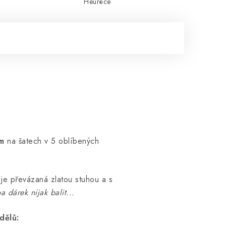
Heuréce
em
na šatech v 5 oblíbených
 je převázaná zlatou stuhou a s
ba dárek nijak balit...
dělů: