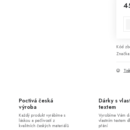
4
Mě
Kód zbo
Značka
Tis
Poctivá česká
Dárky s vlas
výroba
textem
Každý produkt vyrábíme s
Vyrobíme Vám dá
láskou a pečlivostí z
vlastním textem 
kvalitních českých materiálů
přání