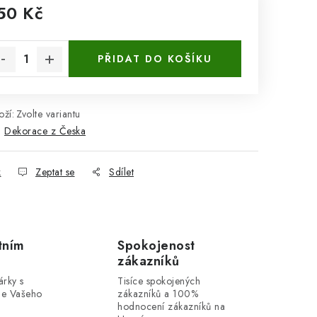
50 Kč
rná cena:
PŘIDAT DO KOŠÍKU
ží:
Zvolte variantu
:
Dekorace z Česka
k
Zeptat se
Sdílet
tním
Spokojenost
zákazníků
rky s
Tisíce spokojených
dle Vašeho
zákazníků a 100%
hodnocení zákazníků na