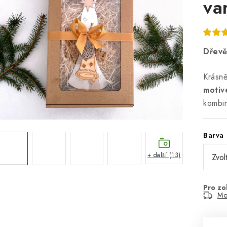
va
Dřevě
Krásn
moti
kombin
Barva
+ další (13)
Mo