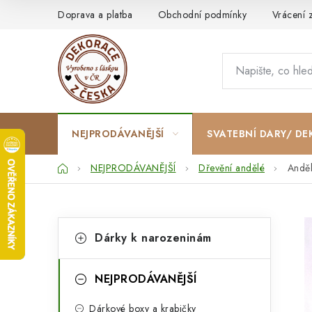
Přejít
Doprava a platba
Obchodní podmínky
Vrácení 
na
obsah
NEJPRODÁVANĚJŠÍ
SVATEBNÍ DARY/ DE
Domů
NEJPRODÁVANĚJŠÍ
Dřevění andělé
Anděl
P
K
Přeskočit
Dárky k narozeninám
kategorie
a
o
t
s
NEJPRODÁVANĚJŠÍ
e
t
Dárkové boxy a krabičky