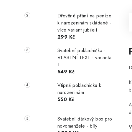
Dřevěné přání na peníze
k narozeninám skládané -
více variant jubileií
299 Kč
Svatební pokladnička -
VLASTNÍ TEXT - varianta
1
D
549 Kč
K
Vtipná pokladnička k
b
narozeninám
550 Kč
A
d
Svatební dárkový box pro
novomanžele - bílý
V