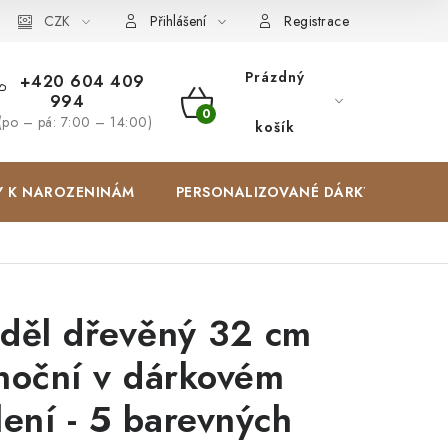
Zakázková výroba
CZK
Spolupracujeme
Blog
Přihlášení
Registrace
Prázdný
+420 604 409
994
NÁKUPNÍ
(po – pá: 7:00 – 14:00)
košík
KOŠÍK
Y K NAROZENINÁM
PERSONALIZOVANÉ DÁRKY ✨
děl dřevěný 32 cm
noční v dárkovém
lení - 5 barevných