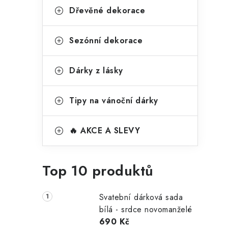
Dřevěné dekorace
Sezónní dekorace
Dárky z lásky
Tipy na vánoční dárky
🔥 AKCE A SLEVY
Top 10 produktů
Svatební dárková sada
bílá - srdce novomanželé
690 Kč