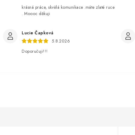
krásná práce, skvělá komunikace .máte zlaté ruce
. Moooc děkuji
Lucie Čapková
5.8.2026
Doporučuji!!!