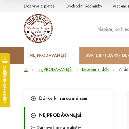
Přejít
Doprava a platba
Obchodní podmínky
Vrácení 
na
obsah
NEJPRODÁVANĚJŠÍ
SVATEBNÍ DARY/ DE
Domů
NEJPRODÁVANĚJŠÍ
Dřevění andělé
Anděl
P
K
Přeskočit
Dárky k narozeninám
kategorie
a
o
t
s
NEJPRODÁVANĚJŠÍ
e
t
Dárkové boxy a krabičky