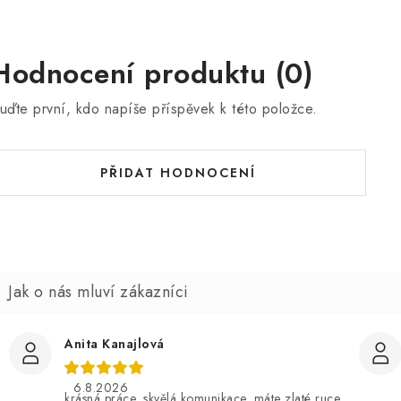
Hodnocení produktu (0)
uďte první, kdo napíše příspěvek k této položce.
PŘIDAT HODNOCENÍ
Anita Kanajlová
6.8.2026
krásná práce, skvělá komunikace .máte zlaté ruce