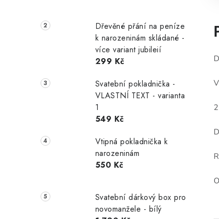
Dřevěné přání na peníze
k narozeninám skládané -
více variant jubileií
D
299 Kč
V
Svatební pokladnička -
VLASTNÍ TEXT - varianta
1
2
549 Kč
D
Vtipná pokladnička k
narozeninám
R
550 Kč
O
Svatební dárkový box pro
novomanžele - bílý