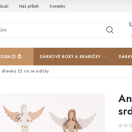
zboží
Náš příběh
Kontakty
Velkoobchodní spolupráce
KORACE 💍
DÁRKOVÉ BOXY A KRABIČKY
DÁRK
 dřevěný 25 cm se srdíčky
An
sr