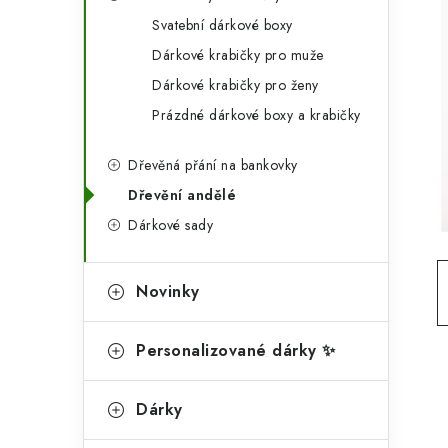
g
r
Svatební dárkové boxy
o
Dárkové krabičky pro muže
a
r
Dárkové krabičky pro ženy
n
i
Prázdné dárkové boxy a krabičky
e
n
Dřevěná přání na bankovky
í
Dřevění andělé
p
Dárkové sady
a
n
Novinky
e
Personalizované dárky ✨
l
Dárky