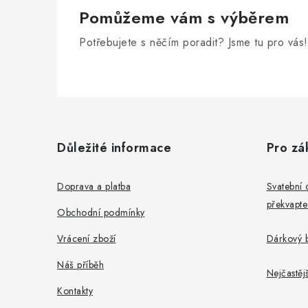
Pomůžeme vám s výběrem
Potřebujete s něčím poradit? Jsme tu pro vás!
Z
á
Důležité informace
Pro zá
p
a
Doprava a platba
Svatební 
překvapte
t
Obchodní podmínky
í
Vrácení zboží
Dárkový b
Náš příběh
Nejčastěj
Kontakty