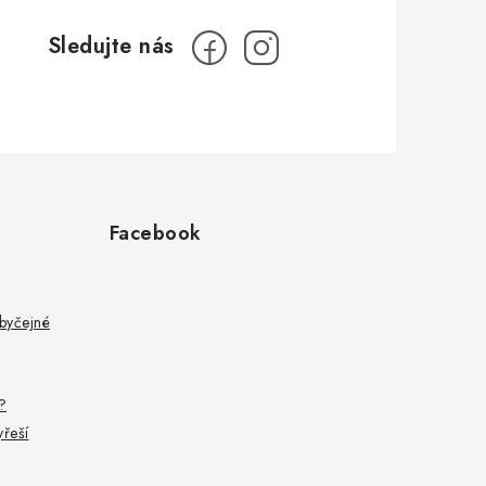
Facebook
byčejné
?
yřeší