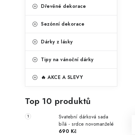
Dřevěné dekorace
Sezónní dekorace
Dárky z lásky
Tipy na vánoční dárky
🔥 AKCE A SLEVY
Top 10 produktů
Svatební dárková sada
bílá - srdce novomanželé
690 Kč