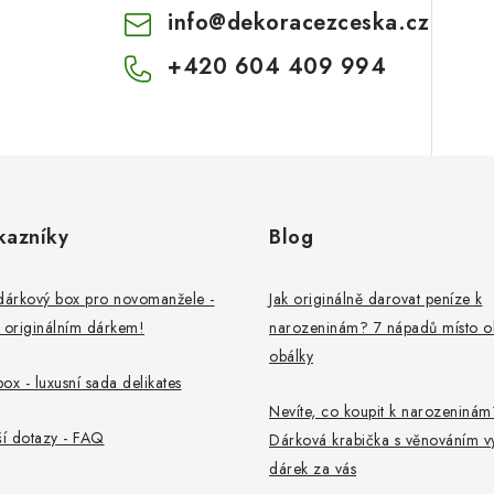
info
@
dekoracezceska.cz
+420 604 409 994
kazníky
Blog
dárkový box pro novomanžele -
Jak originálně darovat peníze k
 originálním dárkem!
narozeninám? 7 nápadů místo o
obálky
ox - luxusní sada delikates
Nevíte, co koupit k narozeninám
ší dotazy - FAQ
Dárková krabička s věnováním v
dárek za vás