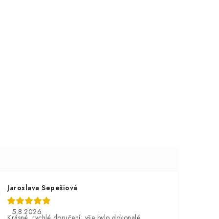
Jaroslava Sepešiová
5.8.2026
Krásné, rychlé doručení, vše bylo dokonalé.