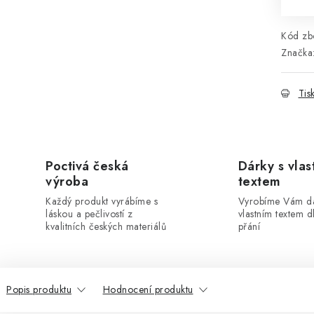
Kód zbo
Značka
Tis
Poctivá česká
Dárky s vlas
výroba
textem
Každý produkt vyrábíme s
Vyrobíme Vám dá
láskou a pečlivostí z
vlastním textem 
kvalitních českých materiálů
přání
Popis produktu
Hodnocení produktu