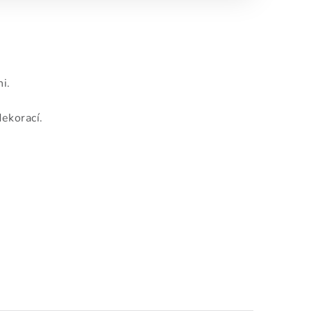
i.
ekorací.