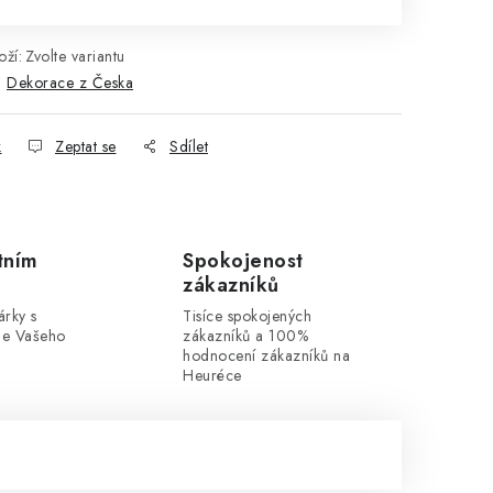
ží:
Zvolte variantu
:
Dekorace z Česka
k
Zeptat se
Sdílet
tním
Spokojenost
zákazníků
rky s
Tisíce spokojených
dle Vašeho
zákazníků a 100%
hodnocení zákazníků na
Heuréce