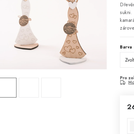
Dřevěn
sukni.
kamar
zárov
Barva
Mo
2
Mě