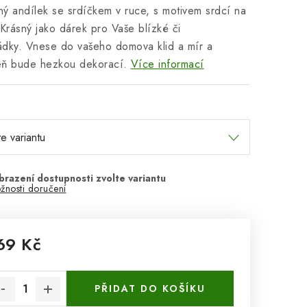
ý andílek se srdíčkem v ruce, s motivem srdcí na
 Krásný jako dárek pro Vaše blízké či
ádky.
Vnese do vašeho domova klid a mír a
eň bude hezkou dekorací.
Více informací
žnosti doručení
69 Kč
rná cena:
PŘIDAT DO KOŠÍKU