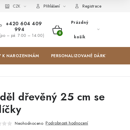
Zakázková výroba
CZK
Spolupracujeme
Blog
Přihlášení
Registrace
Prázdný
+420 604 409
994
NÁKUPNÍ
(po – pá: 7:00 – 14:00)
košík
KOŠÍK
Y K NAROZENINÁM
PERSONALIZOVANÉ DÁRKY ✨
děl dřevěný 25 cm se
díčky
Podrobnosti hodnocení
Neohodnoceno