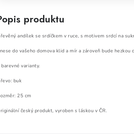
Popis produktu
řevěný andílek se srdíčkem v ruce, s motivem srdcí na sukn
nese do vašeho domova klid a mír a zároveň bude hezkou d
 barevné varianty.
řevo: buk
ozměr: 25 cm
riginální český produkt, vyroben s láskou v ČR.