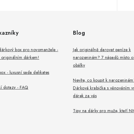
kazníky
Blog
dárkový box pro novomanžele -
Jak originálně darovat peníze k
 originálním dárkem!
narozeninám? 7 nápadů místo o
obálky
ox - luxusní sada delikates
Nevíte, co koupit k narozeninám
ší dotazy - FAQ
Dárková krabička s věnováním v
dárek za vás
Tipy na dárky pro muže, kteří NI