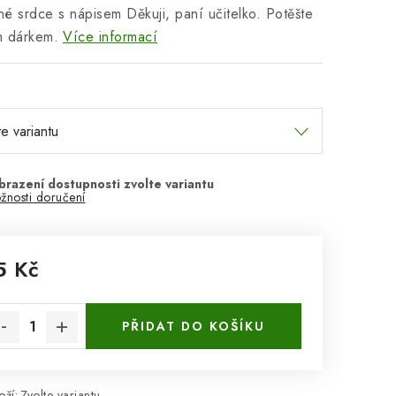
é srdce s nápisem Děkuji, paní učitelko. Potěšte
ým dárkem.
Více informací
žnosti doručení
5 Kč
rná cena:
PŘIDAT DO KOŠÍKU
ží:
Zvolte variantu