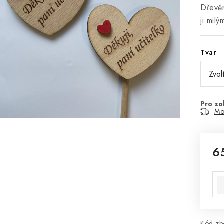
Dřevěn
ji mil
Tvar
Mo
6
Mě
Kód zbo