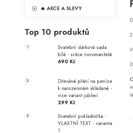
🔥 AKCE A SLEVY
D
Top 10 produktů
2
Svatební dárková sada
V
bílá - srdce novomanželé
690 Kč
D
O
Dřevěné přání na peníze
m
k narozeninám skládané -
l
více variant jubileií
299 Kč
Svatební pokladnička -
VLASTNÍ TEXT - varianta
1