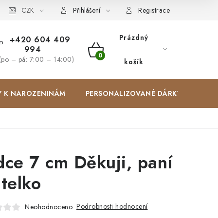
Zakázková výroba
CZK
Spolupracujeme
Blog
Přihlášení
Registrace
Prázdný
+420 604 409
994
NÁKUPNÍ
(po – pá: 7:00 – 14:00)
košík
KOŠÍK
Y K NAROZENINÁM
PERSONALIZOVANÉ DÁRKY ✨
dce 7 cm Děkuji, paní
itelko
Podrobnosti hodnocení
Neohodnoceno