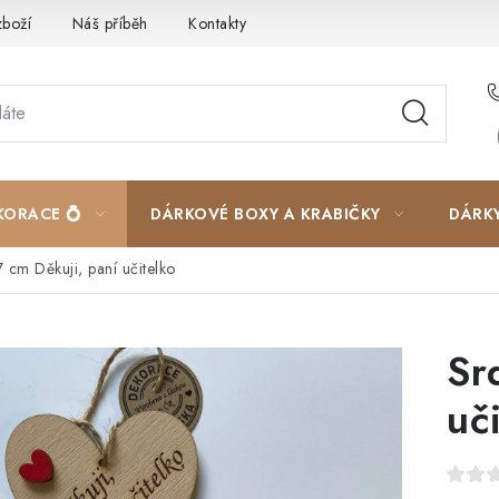
zboží
Náš příběh
Kontakty
Velkoobchodní spolupráce
KORACE 💍
DÁRKOVÉ BOXY A KRABIČKY
DÁRK
 cm Děkuji, paní učitelko
Sr
uč