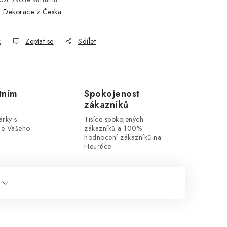
:
Dekorace z Česka
k
Zeptat se
Sdílet
tním
Spokojenost
zákazníků
rky s
Tisíce spokojených
dle Vašeho
zákazníků a 100%
hodnocení zákazníků na
Heuréce