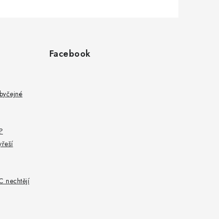
Facebook
byčejné
?
yřeší
C nechtějí