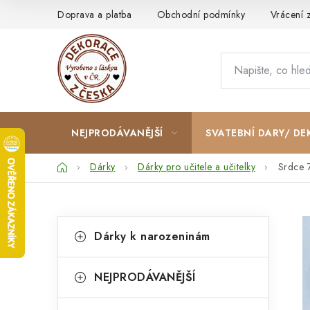
Přejít
Doprava a platba
Obchodní podmínky
Vrácení 
na
obsah
NEJPRODÁVANĚJŠÍ
SVATEBNÍ DARY/ DE
Domů
Dárky
Dárky pro učitele a učitelky
Srdce 7
P
K
Přeskočit
Dárky k narozeninám
kategorie
a
o
t
s
NEJPRODÁVANĚJŠÍ
e
t