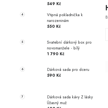
549 Kč
Vtipná pokladnička k
B
narozeninám
550 Kč
Svatební dárkový box pro
novomanžele - bílý
1 790 Kč
Dárková sada pro dceru
590 Kč
Dárková sada kávy Z lásky
Úžasný muž