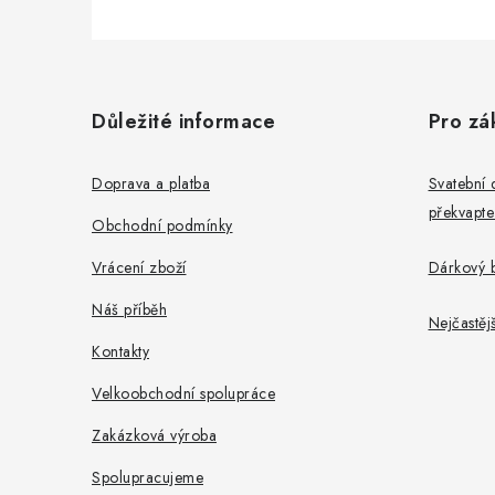
Z
á
Důležité informace
Pro zá
p
a
Doprava a platba
Svatební 
překvapte
t
Obchodní podmínky
í
Vrácení zboží
Dárkový b
Náš příběh
Nejčastěj
Kontakty
Velkoobchodní spolupráce
Zakázková výroba
Spolupracujeme