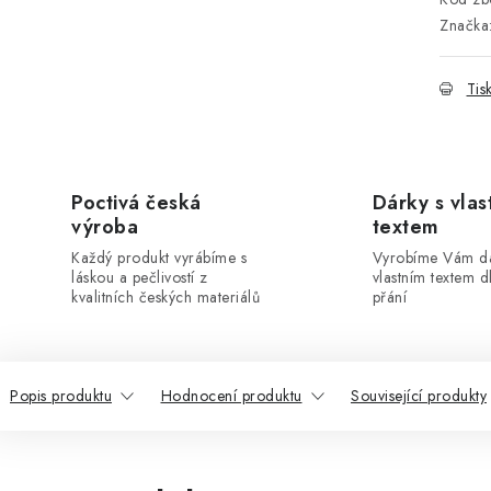
Značka
Tis
Poctivá česká
Dárky s vlas
výroba
textem
Každý produkt vyrábíme s
Vyrobíme Vám dá
láskou a pečlivostí z
vlastním textem 
kvalitních českých materiálů
přání
Popis produktu
Hodnocení produktu
Související produkty