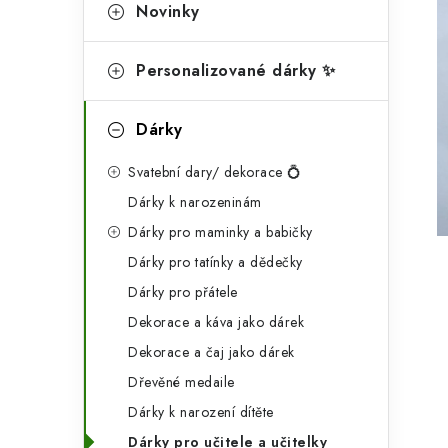
g
Novinky
r
o
a
r
Personalizované dárky ✨
n
i
Dárky
e
n
Svatební dary/ dekorace 💍
í
Dárky k narozeninám
p
Dárky pro maminky a babičky
a
Dárky pro tatínky a dědečky
n
Dárky pro přátele
Dekorace a káva jako dárek
e
Dekorace a čaj jako dárek
l
Dřevěné medaile
Dárky k narození dítěte
Dárky pro učitele a učitelky