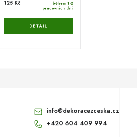
125 Kč
během 1-2
pracovních dní
info
@
dekoracezceska.cz
+420 604 409 994