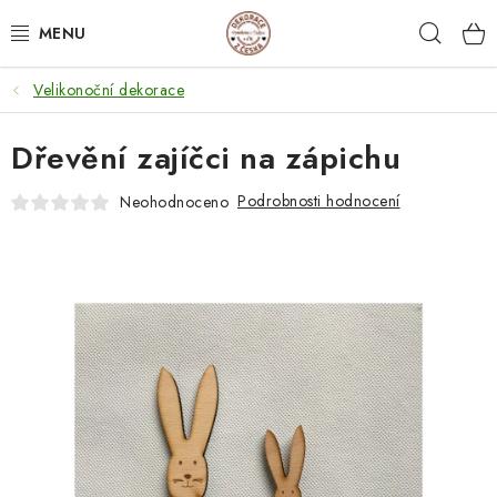
Přejít
Hleda
na
obsah
Velikonoční dekorace
NEJPRODÁVANĚJŠÍ
Dřevění zajíčci na zápichu
SVATEBNÍ DARY/ DEKORACE 💍
Podrobnosti hodnocení
Neohodnoceno
DÁRKOVÉ BOXY A KRABIČKY
DÁRKY K NAROZENINÁM
PERSONALIZOVANÉ DÁRKY ✨
DÁRKY
DŘEVĚNÉ DEKORACE