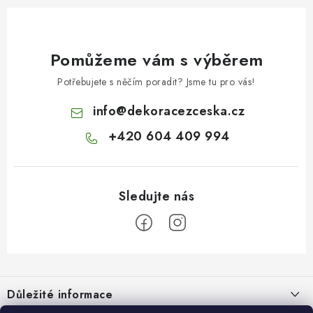
Pomůžeme vám s výběrem
Potřebujete s něčím poradit? Jsme tu pro vás!
info
@
dekoracezceska.cz
+420 604 409 994
Z
á
Důležité informace
p