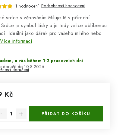
Podrobnosti hodnocení
1 hodnocení
é srdce s věnováním Miluje tě v přírodní
 Srdce je symbol lásky a je tedy velice oblíbenou
cí. Ideální jako dárek pro vašeho milého nebo
Více informací
adem, u vás během 1-2 pracovních dní
10.8.2026
žnosti doručení
9 Kč
rná cena:
PŘIDAT DO KOŠÍKU