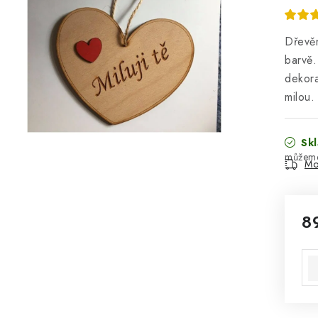
Dřevěn
barvě.
dekora
milou.
Skl
Mo
8
Mě