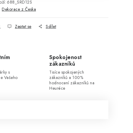
ží:
688_SRD12S
:
Dekorace z Česka
k
Zeptat se
Sdílet
tním
Spokojenost
zákazníků
rky s
Tisíce spokojených
dle Vašeho
zákazníků a 100%
hodnocení zákazníků na
Heuréce