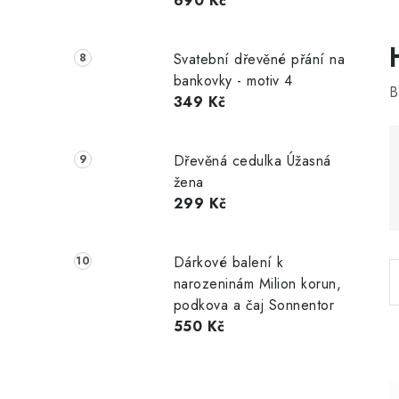
690 Kč
Svatební dřevěné přání na
bankovky - motiv 4
B
349 Kč
i
Dřevěná cedulka Úžasná
žena
299 Kč
Dárkové balení k
narozeninám Milion korun,
podkova a čaj Sonnentor
550 Kč