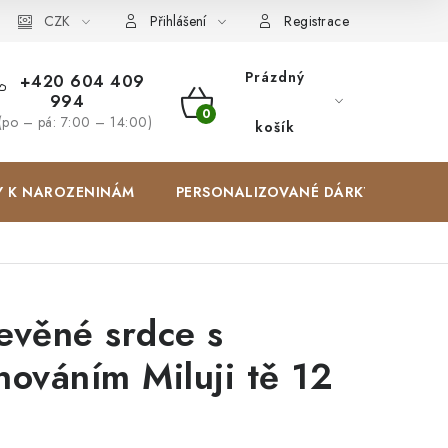
Zakázková výroba
CZK
Spolupracujeme
Blog
Přihlášení
Registrace
Prázdný
+420 604 409
994
NÁKUPNÍ
(po – pá: 7:00 – 14:00)
košík
KOŠÍK
Y K NAROZENINÁM
PERSONALIZOVANÉ DÁRKY ✨
evěné srdce s
nováním Miluji tě 12