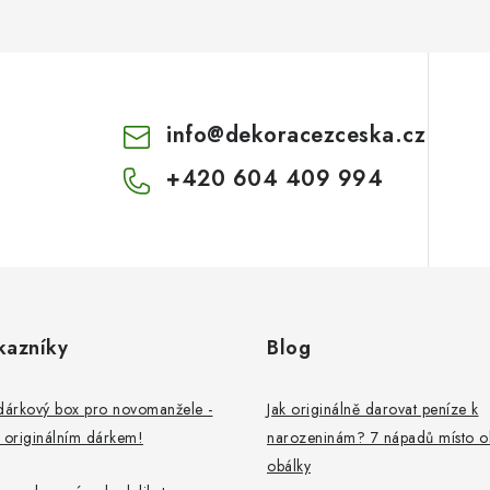
info
@
dekoracezceska.cz
+420 604 409 994
kazníky
Blog
dárkový box pro novomanžele -
Jak originálně darovat peníze k
 originálním dárkem!
narozeninám? 7 nápadů místo o
obálky