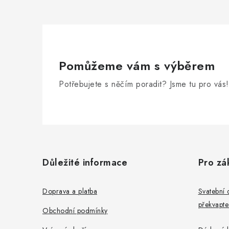
Pomůžeme vám s výběrem
Potřebujete s něčím poradit? Jsme tu pro vás!
Z
á
Důležité informace
Pro zá
p
a
Doprava a platba
Svatební 
překvapte
t
Obchodní podmínky