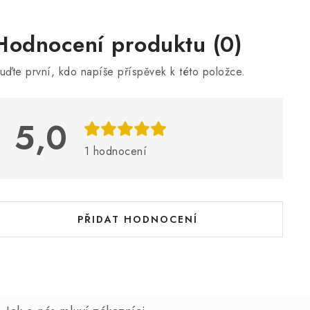
V
Hodnocení produktu (0)
ý
uďte první, kdo napíše příspěvek k této položce.
p
5,0
s
h
1 hodnocení
o
d
n
PŘIDAT HODNOCENÍ
o
c
e