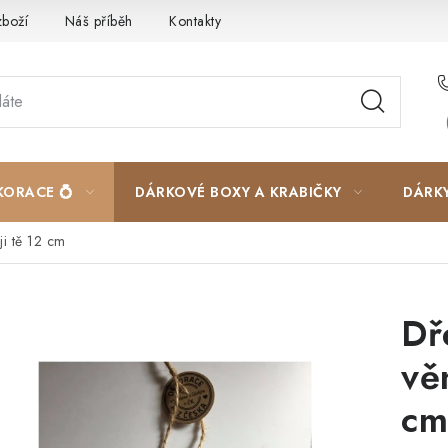
zboží
Náš příběh
Kontakty
Velkoobchodní spolupráce
KORACE 💍
DÁRKOVÉ BOXY A KRABIČKY
DÁRK
ji tě 12 cm
Dř
vě
cm