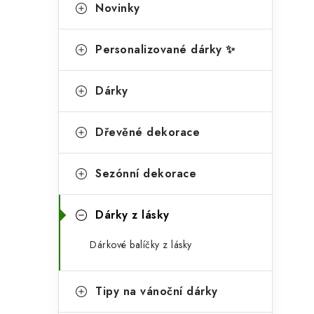
g
Novinky
r
o
a
r
Personalizované dárky ✨
n
i
Dárky
e
n
í
Dřevěné dekorace
p
Sezónní dekorace
a
n
Dárky z lásky
e
Dárkové balíčky z lásky
l
Tipy na vánoční dárky