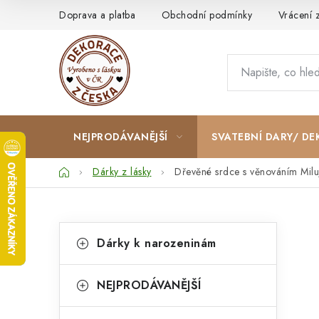
Přejít
Doprava a platba
Obchodní podmínky
Vrácení 
na
obsah
NEJPRODÁVANĚJŠÍ
SVATEBNÍ DARY/ DE
Domů
Dárky z lásky
Dřevěné srdce s věnováním Milu
P
K
Přeskočit
Dárky k narozeninám
kategorie
a
o
t
s
NEJPRODÁVANĚJŠÍ
e
t