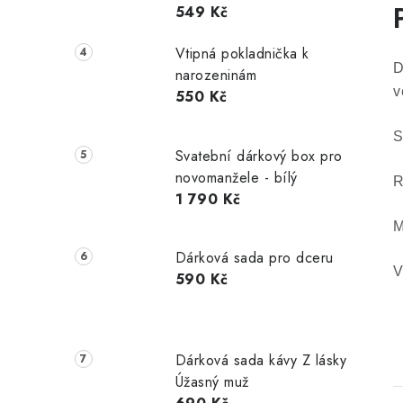
549 Kč
Vtipná pokladnička k
D
narozeninám
v
550 Kč
S
Svatební dárkový box pro
novomanžele - bílý
R
1 790 Kč
M
Dárková sada pro dceru
V
590 Kč
Dárková sada kávy Z lásky
Úžasný muž