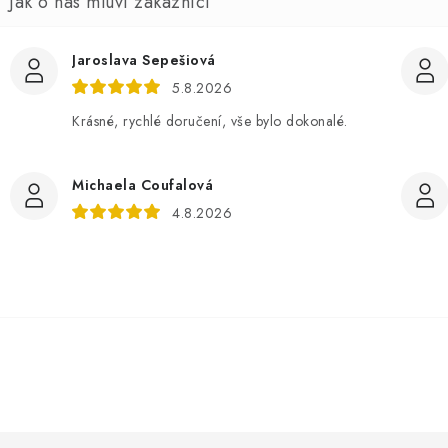
n
Jaroslava Sepešiová
5.8.2026
Krásné, rychlé doručení, vše bylo dokonalé.
Michaela Coufalová
4.8.2026