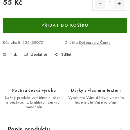
55 Kč
Měrná cena:
PŘIDAT DO KOŠÍKU
Kód zboží:
226_SRD7Z
Značka:
Dekorace z Česka
Tisk
Zeptat se
Sdílet
Poctivá česká výroba
Dárky s vlastním textem
Každý produkt vyrábíme s láskou
Vyrobíme Vám dárky s vlastním
a pečlivostí z kvalitních českých
textem dle Vašeho přání
materiálů
Popis produktu