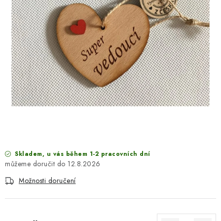
SEZÓNNÍ DEKORACE
DÁRKY Z LÁSKY
NOVINKY
🔥 AKCE A SLEVY
TIPY NA VÁNOČNÍ DÁRKY
Doprava a platba
Obchodní podmínky
Vrácení zboží
Náš příběh
Kontakty
Velkoobchodní spolupráce
Skladem, u vás během 1-2 pracovních dní
Zakázková výroba
Spolupracujeme
Blog
12.8.2026
Možnosti doručení