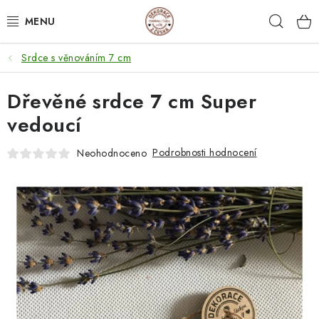
Přejít
Hleda
na
obsah
Srdce s věnováním 7 cm
NEJPRODÁVANĚJŠÍ
Dřevěné srdce 7 cm Super
SVATEBNÍ DARY/ DEKORACE 💍
vedoucí
DÁRKOVÉ BOXY A KRABIČKY
Podrobnosti hodnocení
Neohodnoceno
DÁRKY K NAROZENINÁM
PERSONALIZOVANÉ DÁRKY ✨
DÁRKY
DŘEVĚNÉ DEKORACE