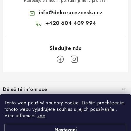
Potřebujete s něčím poradit? Jsme tu pro vás!
info
@
dekoracezceska.cz
+420 604 409 994
Z
á
Důležité informace
p
a
Doprava a platba
Tento web používá soubory cookie. Dalším procházením
Pro zákazníky
t
tohoto webu vyjadřujete souhlas s jejich používáním..
Obchodní podmínky
í
Více informací
zde
.
Svatební dárkový box pro novomanžele - překvapte originálním
Blog
Vrácení zboží
dárkem!
Nastavení
Jak originálně darovat peníze k narozeninám? 7 nápadů místo