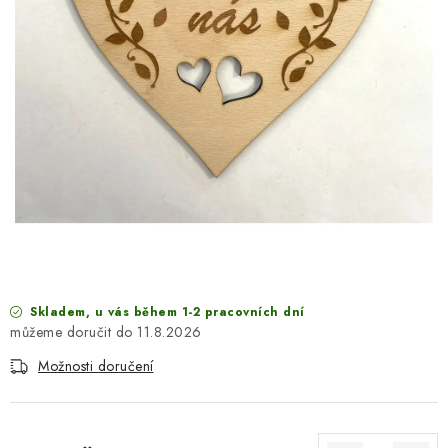
SEZÓNNÍ DEKORACE
DÁRKY Z LÁSKY
NOVINKY
🔥 AKCE A SLEVY
TIPY NA VÁNOČNÍ DÁRKY
Doprava a platba
Obchodní podmínky
Vrácení zboží
Náš příběh
Kontakty
Velkoobchodní spolupráce
Skladem, u vás během 1-2 pracovních dní
Zakázková výroba
Spolupracujeme
Blog
11.8.2026
Možnosti doručení