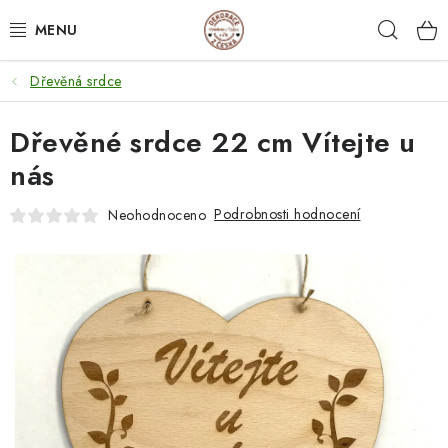
Přejít
Hleda
na
obsah
Dřevěná srdce
NEJPRODÁVANĚJŠÍ
Dřevěné srdce 22 cm Vítejte u
SVATEBNÍ DARY/ DEKORACE 💍
nás
DÁRKOVÉ BOXY A KRABIČKY
Podrobnosti hodnocení
Neohodnoceno
DÁRKY K NAROZENINÁM
PERSONALIZOVANÉ DÁRKY ✨
DÁRKY
DŘEVĚNÉ DEKORACE