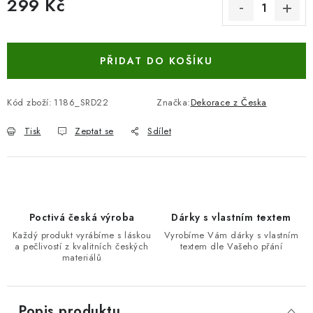
299 Kč
Měrná cena:
PŘIDAT DO KOŠÍKU
Kód zboží:
1186_SRD22
Značka:
Dekorace z Česka
Tisk
Zeptat se
Sdílet
Poctivá česká výroba
Dárky s vlastním textem
Každý produkt vyrábíme s láskou
Vyrobíme Vám dárky s vlastním
a pečlivostí z kvalitních českých
textem dle Vašeho přání
materiálů
Popis produktu