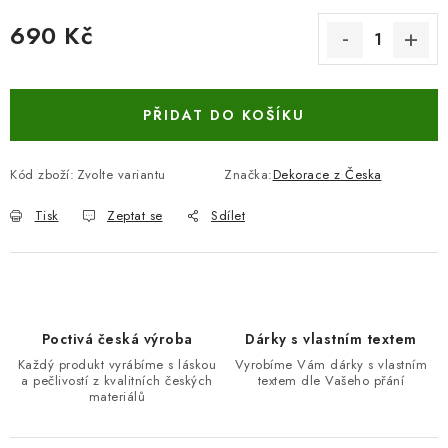
690 Kč
Měrná cena:
PŘIDAT DO KOŠÍKU
Kód zboží:
Zvolte variantu
Značka:
Dekorace z Česka
Tisk
Zeptat se
Sdílet
Poctivá česká výroba
Dárky s vlastním textem
Každý produkt vyrábíme s láskou
Vyrobíme Vám dárky s vlastním
a pečlivostí z kvalitních českých
textem dle Vašeho přání
materiálů