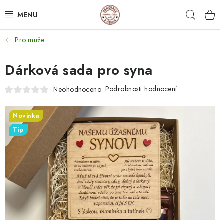
Přejít
Hleda
na
obsah
Pro muže
NEJPRODÁVANĚJŠÍ
Dárková sada pro syna
SVATEBNÍ DARY/ DEKORACE 💍
Podrobnosti hodnocení
Neohodnoceno
DÁRKOVÉ BOXY A KRABIČKY
Novinka
DÁRKY K NAROZENINÁM
Tip
PERSONALIZOVANÉ DÁRKY ✨
DÁRKY
DŘEVĚNÉ DEKORACE