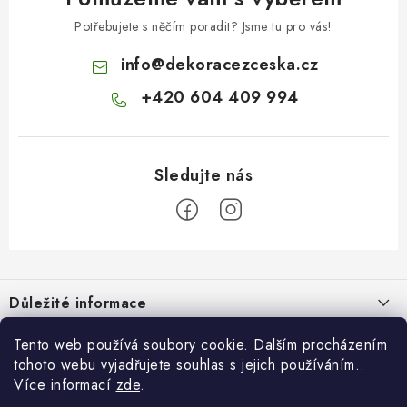
Potřebujete s něčím poradit? Jsme tu pro vás!
info
@
dekoracezceska.cz
+420 604 409 994
Z
á
Důležité informace
p
a
Doprava a platba
Tento web používá soubory cookie. Dalším procházením
Pro zákazníky
t
tohoto webu vyjadřujete souhlas s jejich používáním..
Obchodní podmínky
í
Více informací
zde
.
Svatební dárkový box pro novomanžele - překvapte originálním
Blog
Vrácení zboží