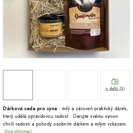
SEZÓNNÍ DEKORACE
DÁRKY Z LÁSKY
NOVINKY
🔥 AKCE A SLEVY
TIPY NA VÁNOČNÍ DÁRKY
Doprava a platba
Obchodní podmínky
Vrácení zboží
Náš příběh
Kontakty
Velkoobchodní spolupráce
+ další (3)
Zakázková výroba
Spolupracujeme
Blog
Dárková sada pro syna
- milý a zároveň praktický dárek,
který udělá opravdovou radost. Darujte svému synovi
chvíli radosti a pohody osobním dárkem a milým vzkazem.
Více informací