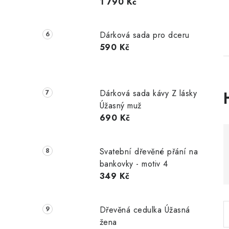
1 790 Kč
Dárková sada pro dceru
590 Kč
Dárková sada kávy Z lásky
Úžasný muž
690 Kč
i
Svatební dřevěné přání na
bankovky - motiv 4
349 Kč
Dřevěná cedulka Úžasná
žena