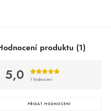
V
Hodnocení produktu (1)
ý
p
5,0
s
1 hodnocení
h
o
d
PŘIDAT HODNOCENÍ