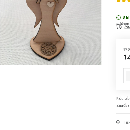
Skl
Mo
179
1
Mě
Kód zbo
Značka
Tis