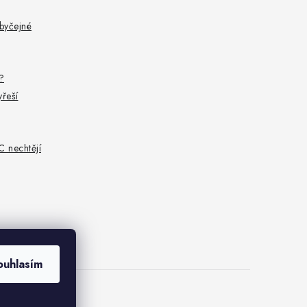
byčejné
?
yřeší
C nechtějí
ouhlasím