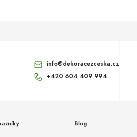
info
@
dekoracezceska.cz
+420 604 409 994
kazníky
Blog