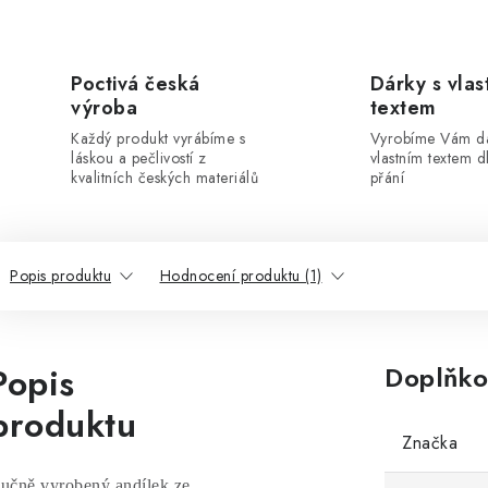
Poctivá česká
Dárky s vlas
výroba
textem
Každý produkt vyrábíme s
Vyrobíme Vám dá
láskou a pečlivostí z
vlastním textem 
kvalitních českých materiálů
přání
Popis produktu
Hodnocení produktu (1)
Popis
Doplňko
produktu
Značka
učně vyrobený andílek ze