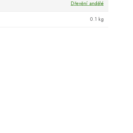
Dřevění andělé
0.1 kg