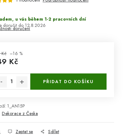
1 hodnocení
adem, u vás během 1-2 pracovních dní
12.8.2026
žnosti doručení
 Kč
–16 %
49 Kč
rná cena:
PŘIDAT DO KOŠÍKU
ží:
1_AN15P
:
Dekorace z Česka
k
Zeptat se
Sdílet