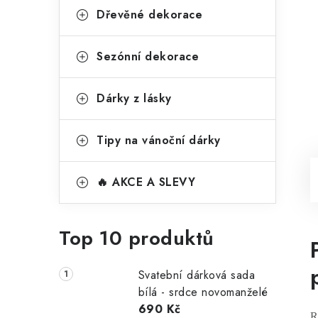
Dřevěné dekorace
Sezónní dekorace
Dárky z lásky
Tipy na vánoční dárky
🔥 AKCE A SLEVY
Top 10 produktů
Svatební dárková sada
bílá - srdce novomanželé
690 Kč
R