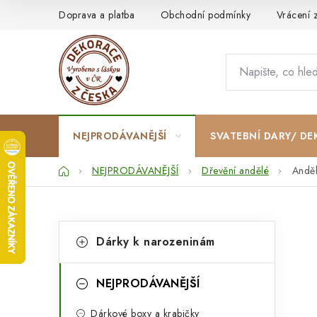
Přejít
Doprava a platba
Obchodní podmínky
Vrácení 
na
obsah
NEJPRODÁVANĚJŠÍ
SVATEBNÍ DARY/ DE
Domů
NEJPRODÁVANĚJŠÍ
Dřevění andělé
Anděl
P
K
Přeskočit
Dárky k narozeninám
kategorie
a
o
t
s
NEJPRODÁVANĚJŠÍ
e
t
Dárkové boxy a krabičky