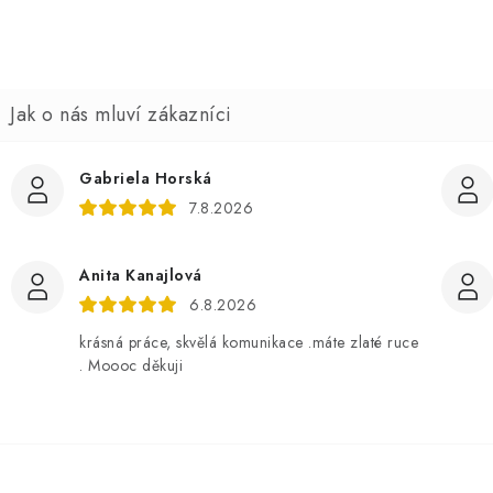
n
o
c
e
n
Gabriela Horská
7.8.2026
Anita Kanajlová
6.8.2026
krásná práce, skvělá komunikace .máte zlaté ruce
. Moooc děkuji