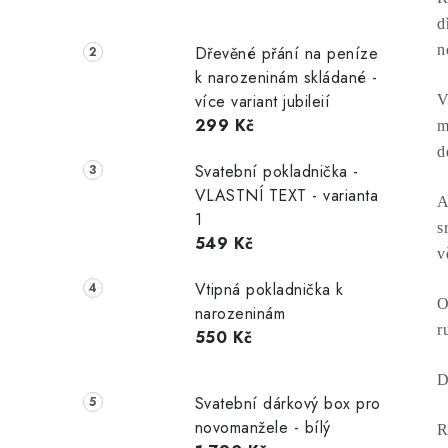
d
n
Dřevěné přání na peníze
k narozeninám skládané -
více variant jubileií
V
299 Kč
m
d
Svatební pokladnička -
VLASTNÍ TEXT - varianta
A
1
s
549 Kč
v
Vtipná pokladnička k
O
narozeninám
r
550 Kč
D
Svatební dárkový box pro
novomanžele - bílý
R