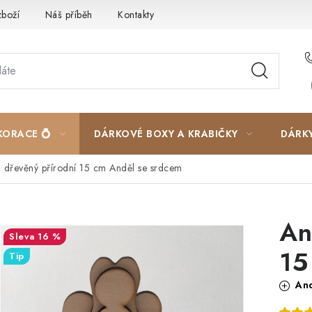
zboží
Náš příběh
Kontakty
Velkoobchodní spolupráce
KORACE 💍
DÁRKOVÉ BOXY A KRABIČKY
DÁRK
 dřevěný přírodní 15 cm
Anděl se srdcem
An
16 %
15
Tip
And