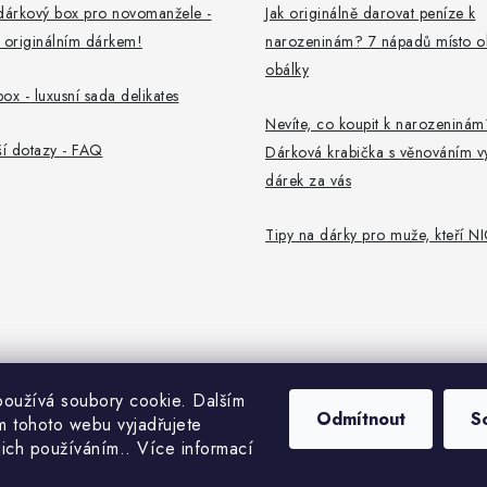
dárkový box pro novomanžele -
Jak originálně darovat peníze k
 originálním dárkem!
narozeninám? 7 nápadů místo o
obálky
ox - luxusní sada delikates
Nevíte, co koupit k narozeninám
ší dotazy - FAQ
Dárková krabička s věnováním v
dárek za vás
Tipy na dárky pro muže, kteří NI
oužívá soubory cookie. Dalším
Odmítnout
S
 tohoto webu vyjadřujete
ejich používáním.. Více informací
Copyright 2026
Dekorace z Česka
. Všechna práva vyhrazena.