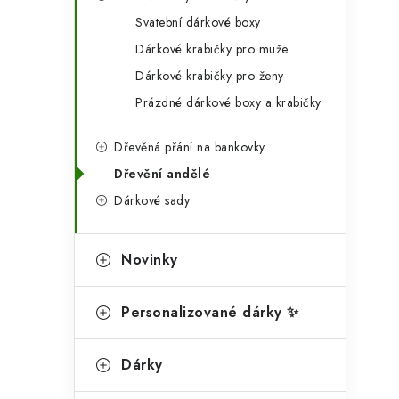
g
r
Svatební dárkové boxy
o
Dárkové krabičky pro muže
a
r
Dárkové krabičky pro ženy
n
i
Prázdné dárkové boxy a krabičky
e
n
Dřevěná přání na bankovky
í
Dřevění andělé
p
Dárkové sady
a
n
Novinky
e
Personalizované dárky ✨
l
Dárky