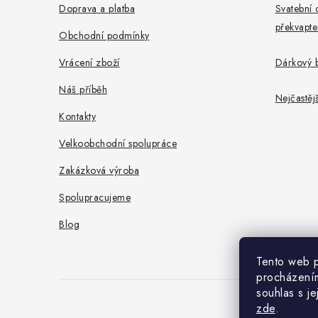
a
Doprava a platba
Svatební 
překvapte
t
Obchodní podmínky
í
Vrácení zboží
Dárkový b
Náš příběh
Nejčastěj
Kontakty
Velkoobchodní spolupráce
Zakázková výroba
Spolupracujeme
Blog
Tento web p
procházením
souhlas s j
zde
.