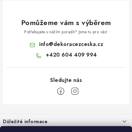
Pomůžeme vám s výběrem
Potřebujete s něčím poradit? Jsme tu pro vás!
info
@
dekoracezceska.cz
+420 604 409 994
Z
á
Důležité informace
p