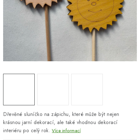
SEZÓNNÍ DEKORACE
DÁRKY Z LÁSKY
NOVINKY
🔥 AKCE A SLEVY
TIPY NA VÁNOČNÍ DÁRKY
Doprava a platba
Obchodní podmínky
Vrácení zboží
Náš příběh
Kontakty
Velkoobchodní spolupráce
Zakázková výroba
Spolupracujeme
Blog
Dřevěné sluníčko na zápichu, které může být nejen
krásnou jarní dekorací, ale také vhodnou dekorací
interiéru po celý rok.
Více informací