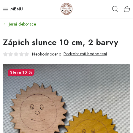
Přejít
Hleda
na
obsah
Jarní dekorace
NEJPRODÁVANĚJŠÍ
Zápich slunce 10 cm, 2 barvy
SVATEBNÍ DARY/ DEKORACE 💍
Podrobnosti hodnocení
Neohodnoceno
DÁRKOVÉ BOXY A KRABIČKY
DÁRKY K NAROZENINÁM
10 %
PERSONALIZOVANÉ DÁRKY ✨
DÁRKY
DŘEVĚNÉ DEKORACE