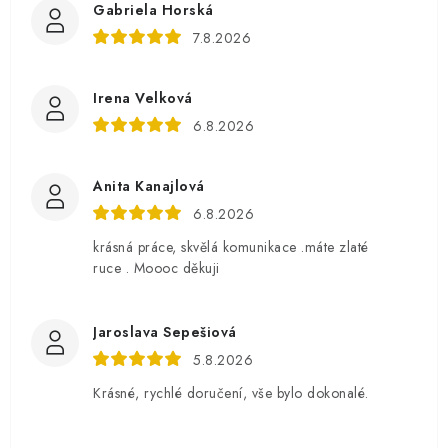
Gabriela Horská
7.8.2026
Irena Velková
6.8.2026
Anita Kanajlová
6.8.2026
krásná práce, skvělá komunikace .máte zlaté
ruce . Moooc děkuji
Jaroslava Sepešiová
5.8.2026
Krásné, rychlé doručení, vše bylo dokonalé.