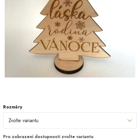
SEZÓNNÍ DEKORACE
DÁRKY Z LÁSKY
NOVINKY
🔥 AKCE A SLEVY
TIPY NA VÁNOČNÍ DÁRKY
Doprava a platba
Obchodní podmínky
Vrácení zboží
Náš příběh
Kontakty
Velkoobchodní spolupráce
Zakázková výroba
Spolupracujeme
Blog
Rozměry