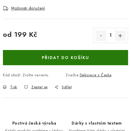
Možnosti doručení
od
199 Kč
Měrná cena:
PŘIDAT DO KOŠÍKU
Kód zboží:
Zvolte variantu
Značka:
Dekorace z Česka
Tisk
Zeptat se
Sdílet
Poctivá česká výroba
Dárky s vlastním textem
Každý produkt vyrábíme s láskou
Vyrobíme Vám dárky s vlastním