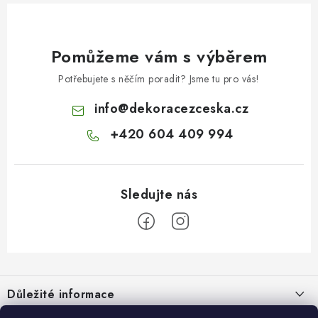
Pomůžeme vám s výběrem
Potřebujete s něčím poradit? Jsme tu pro vás!
info
@
dekoracezceska.cz
+420 604 409 994
Z
á
Důležité informace
p