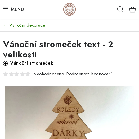
Přejít
Hleda
na
obsah
Vánoční dekorace
NEJPRODÁVANĚJŠÍ
Vánoční stromeček text - 2
SVATEBNÍ DARY/ DEKORACE 💍
velikosti
DÁRKOVÉ BOXY A KRABIČKY
Vánoční stromeček
Podrobnosti hodnocení
Neohodnoceno
DÁRKY K NAROZENINÁM
PERSONALIZOVANÉ DÁRKY ✨
DÁRKY
DŘEVĚNÉ DEKORACE