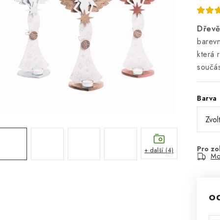
Dřevě
barevn
která 
součás
Barva
+ další (4)
Mo
o
Mě