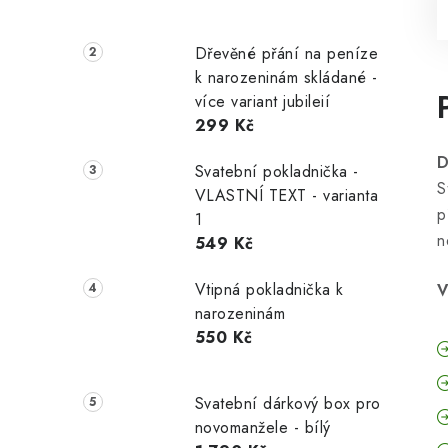
Dřevěné přání na peníze
k narozeninám skládané -
více variant jubileií
299 Kč
D
Svatební pokladnička -
S
VLASTNÍ TEXT - varianta
p
1
n
549 Kč
Vtipná pokladnička k
V
narozeninám
550 Kč
Svatební dárkový box pro
novomanžele - bílý