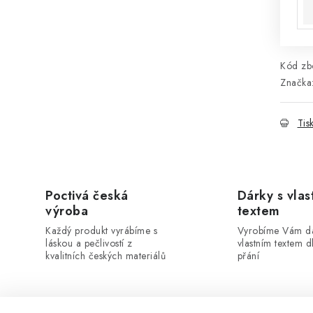
Kód zbo
Značka
Tis
Poctivá česká
Dárky s vlas
výroba
textem
Každý produkt vyrábíme s
Vyrobíme Vám dá
láskou a pečlivostí z
vlastním textem 
kvalitních českých materiálů
přání