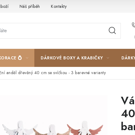
zboží
Náš příběh
Kontakty
Velkoobchodní spolupráce
KORACE 💍
DÁRKOVÉ BOXY A KRABIČKY
DÁRK
ní anděl dřevěný 40 cm se svíčkou - 3 barevné varianty
Vá
40
ba