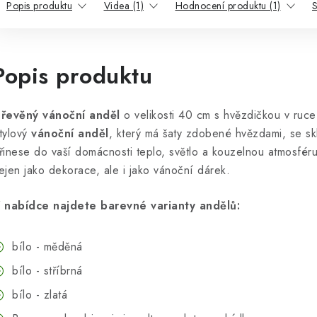
Popis produktu
Videa (1)
Hodnocení produktu (1)
S
Popis produktu
řevěný vánoční anděl
o velikosti 40 cm s hvězdičkou v ruc
tylový
vánoční anděl
, který má šaty zdobené hvězdami,
se sk
řinese do vaší domácnosti teplo, světlo a kouzelnou atmosfér
ejen jako dekorace, ale i jako vánoční dárek.
 nabídce najdete barevné varianty andělů:
bílo - měděná
bílo - stříbrná
bílo - zlatá