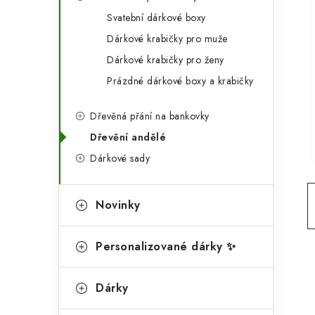
g
r
Svatební dárkové boxy
o
Dárkové krabičky pro muže
a
r
Dárkové krabičky pro ženy
n
i
Prázdné dárkové boxy a krabičky
e
n
Dřevěná přání na bankovky
í
Dřevění andělé
p
Dárkové sady
a
n
Novinky
e
Personalizované dárky ✨
l
Dárky