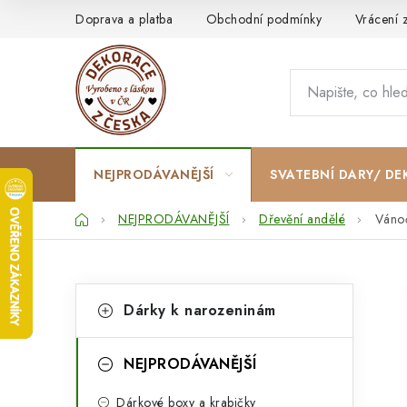
Přejít
Doprava a platba
Obchodní podmínky
Vrácení 
na
obsah
NEJPRODÁVANĚJŠÍ
SVATEBNÍ DARY/ DE
Domů
NEJPRODÁVANĚJŠÍ
Dřevění andělé
Vánoč
P
K
Přeskočit
Dárky k narozeninám
kategorie
a
o
t
s
NEJPRODÁVANĚJŠÍ
e
t
Dárkové boxy a krabičky