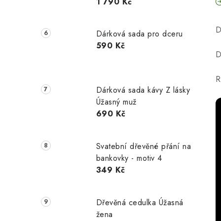
1 790 Kč
D
Dárková sada pro dceru
590 Kč
D
R
Dárková sada kávy Z lásky
Úžasný muž
690 Kč
Svatební dřevěné přání na
bankovky - motiv 4
349 Kč
Dřevěná cedulka Úžasná
žena