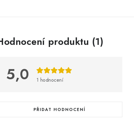
V
Hodnocení produktu (1)
ý
p
5,0
s
1 hodnocení
h
o
d
PŘIDAT HODNOCENÍ
n
o