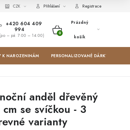
Zakázková výroba
CZK
Spolupracujeme
Blog
Přihlášení
Registrace
Prázdný
+420 604 409
994
NÁKUPNÍ
(po – pá: 7:00 – 14:00)
košík
KOŠÍK
Y K NAROZENINÁM
PERSONALIZOVANÉ DÁRKY ✨
noční anděl dřevěný
 cm se svíčkou - 3
revné varianty