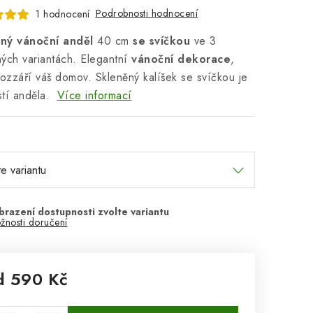
Podrobnosti hodnocení
1 hodnocení
ný vánoční anděl
40 cm
se svíčkou
ve 3
ých variantách.
Elegantní
vánoční dekorace
,
rozzáří váš domov. Skleněný kalíšek se svíčkou je
tí anděla.
Více informací
žnosti doručení
d
590 Kč
rná cena: