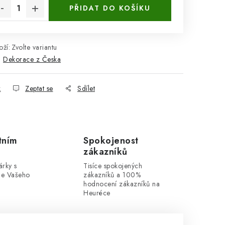
PŘIDAT DO KOŠÍKU
ží:
Zvolte variantu
:
Dekorace z Česka
k
Zeptat se
Sdílet
tním
Spokojenost
zákazníků
rky s
Tisíce spokojených
dle Vašeho
zákazníků a 100%
hodnocení zákazníků na
Heuréce