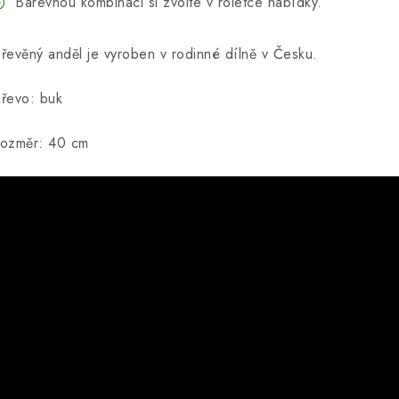
Barevnou kombinaci si zvolte v roletce nabídky.
řevěný anděl je vyroben v rodinné dílně v Česku.
řevo: buk
ozměr: 40 cm