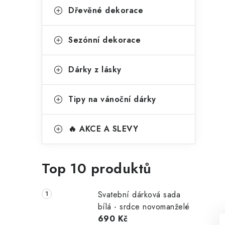
Dřevěné dekorace
Sezónní dekorace
Dárky z lásky
Tipy na vánoční dárky
🔥 AKCE A SLEVY
Top 10 produktů
Svatební dárková sada
bílá - srdce novomanželé
690 Kč