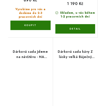
890 Kč
1 190 Kč
Vyrobíme pro vás a
Skladem, u vás během
dodáme do 2-3
1-2 pracovních dní
pracovních dní
Dárková sada Jdeme
Dárková sada kávy Z
na návštěvu - NA
lásky velká Báječný
TERASU (3 druhy)
manžel