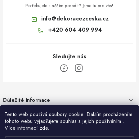
Potřebujete s něčím poradit? Jsme tu pro vás!
info
@
dekoracezceska.cz
+420 604 409 994
Z
á
Důležité informace
p
a
Doprava a platba
Tento web používá soubory cookie. Dalším procházením
Pro zákazníky
t
tohoto webu vyjadřujete souhlas s jejich používáním..
Obchodní podmínky
í
Více informací
zde
.
Svatební dárkový box pro novomanžele - překvapte originálním
Blog
Vrácení zboží
dárkem!