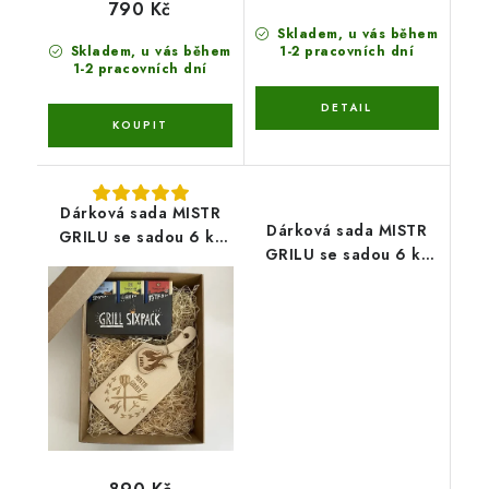
790 Kč
Skladem, u vás během
Skladem, u vás během
1-2 pracovních dní
1-2 pracovních dní
Dárková sada MISTR
Dárková sada MISTR
GRILU se sadou 6 ks
GRILU se sadou 6 ks
koření, otvírákem a
koření, tričkem a
prkénkem + vlastní
prkénkem + vlastní
jméno
jméno