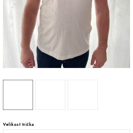
SEZÓNNÍ DEKORACE
DÁRKY Z LÁSKY
NOVINKY
🔥 AKCE A SLEVY
TIPY NA VÁNOČNÍ DÁRKY
Doprava a platba
Obchodní podmínky
Vrácení zboží
Náš příběh
Kontakty
Velkoobchodní spolupráce
Zakázková výroba
Spolupracujeme
Blog
Velikost trička