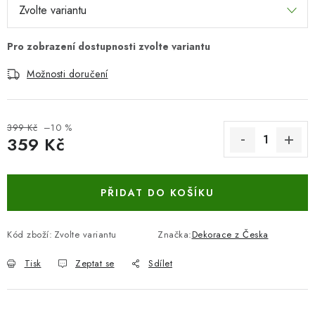
Možnosti doručení
399 Kč
–10 %
359 Kč
Měrná cena:
PŘIDAT DO KOŠÍKU
Kód zboží:
Zvolte variantu
Značka:
Dekorace z Česka
Tisk
Zeptat se
Sdílet