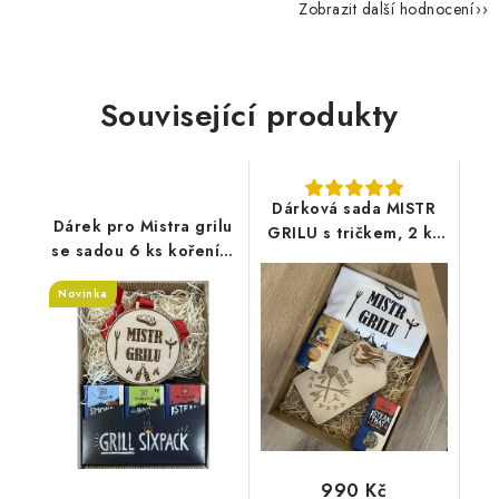
Zobrazit další hodnocení
Související produkty
Dárková sada MISTR
Dárek pro Mistra grilu
GRILU s tričkem, 2 ks
se sadou 6 ks koření a
koření na gril
medailí
SONNENTOR a
Novinka
prkénkem + vlastní
jméno
990 Kč