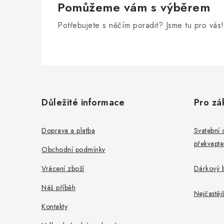
Pomůžeme vám s výběrem
Potřebujete s něčím poradit? Jsme tu pro vás!
Z
á
Důležité informace
Pro zá
p
a
Doprava a platba
Svatební 
překvapte
t
Obchodní podmínky
í
Vrácení zboží
Dárkový b
Náš příběh
Nejčastěj
Kontakty