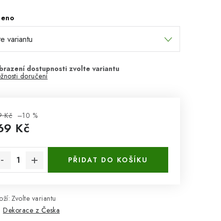
beno
žnosti doručení
9 Kč
–10 %
69 Kč
rná cena:
PŘIDAT DO KOŠÍKU
ží:
Zvolte variantu
:
Dekorace z Česka