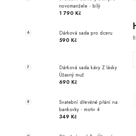
novomanžele - bílý
1 790 Kč
Dárková sada pro dceru
B
590 Kč
Dárková sada kávy Z lásky
Úžasný muž
690 Kč
Svatební dřevěné přání na
bankovky - motiv 4
349 Kč