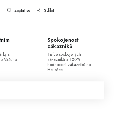
k
Zeptat se
Sdílet
tním
Spokojenost
zákazníků
rky s
Tisíce spokojených
dle Vašeho
zákazníků a 100%
hodnocení zákazníků na
Heuréce