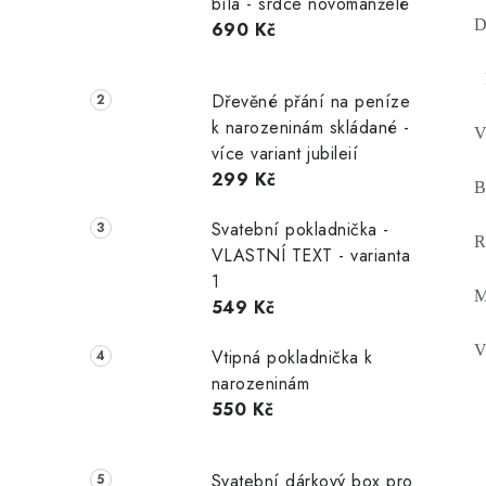
bílá - srdce novomanželé
D
690 Kč
Dřevěné přání na peníze
k narozeninám skládané -
V
více variant jubileií
299 Kč
B
Svatební pokladnička -
R
VLASTNÍ TEXT - varianta
1
M
549 Kč
V
Vtipná pokladnička k
narozeninám
550 Kč
Svatební dárkový box pro