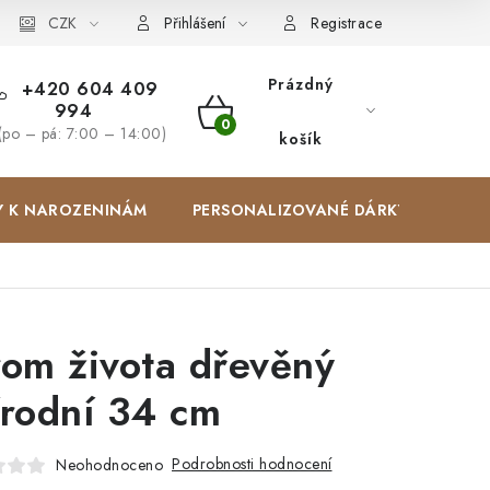
Zakázková výroba
CZK
Spolupracujeme
Blog
Přihlášení
Registrace
Prázdný
+420 604 409
994
NÁKUPNÍ
(po – pá: 7:00 – 14:00)
košík
KOŠÍK
Y K NAROZENINÁM
PERSONALIZOVANÉ DÁRKY ✨
rom života dřevěný
írodní 34 cm
Podrobnosti hodnocení
Neohodnoceno