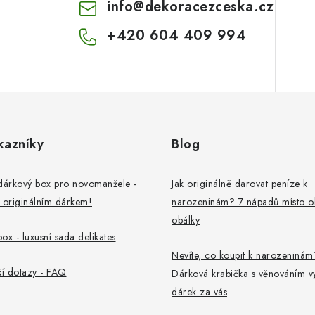
info
@
dekoracezceska.cz
+420 604 409 994
kazníky
Blog
dárkový box pro novomanžele -
Jak originálně darovat peníze k
 originálním dárkem!
narozeninám? 7 nápadů místo o
obálky
ox - luxusní sada delikates
Nevíte, co koupit k narozeninám
ší dotazy - FAQ
Dárková krabička s věnováním v
dárek za vás