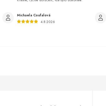
Krásné, rychlé doručení, vše bylo dokonalé.
Michaela Coufalová
4.8.2026