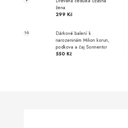
Dřevěná cedulka Úžasná
žena
299 Kč
Dárkové balení k
narozeninám Milion korun,
podkova a čaj Sonnentor
550 Kč