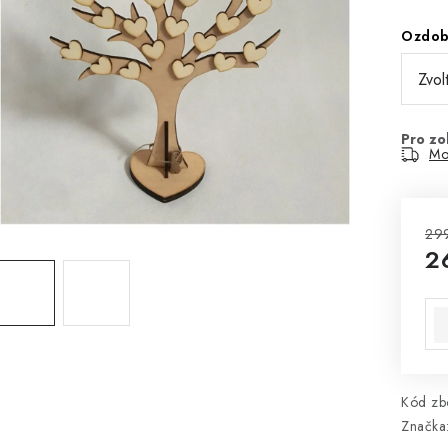
Ozdo
Mo
29
2
Mě
Kód zbo
Značka