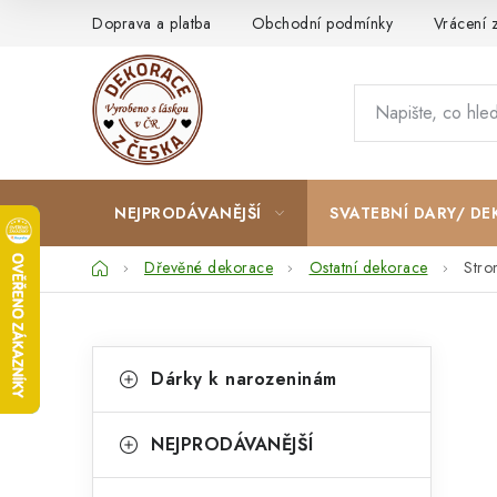
Přejít
Doprava a platba
Obchodní podmínky
Vrácení 
na
obsah
NEJPRODÁVANĚJŠÍ
SVATEBNÍ DARY/ DE
Domů
Dřevěné dekorace
Ostatní dekorace
Stro
P
K
Přeskočit
Dárky k narozeninám
kategorie
a
o
t
s
NEJPRODÁVANĚJŠÍ
e
t