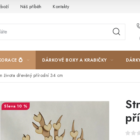
zboží
Náš příběh
Kontakty
Velkoobchodní spolupráce
KORACE 💍
DÁRKOVÉ BOXY A KRABIČKY
DÁRK
m života dřevěný přírodní 34 cm
St
10 %
př