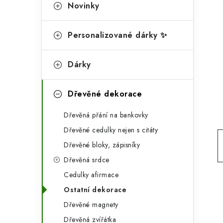
g
Novinky
r
o
a
r
Personalizované dárky ✨
n
i
Dárky
e
n
í
Dřevěné dekorace
p
Dřevěná přání na bankovky
a
Dřevěné cedulky nejen s citáty
n
Dřevěné bloky, zápisníky
Dřevěná srdce
e
Cedulky afirmace
l
Ostatní dekorace
Dřevěné magnety
Dřevěná zvířátka