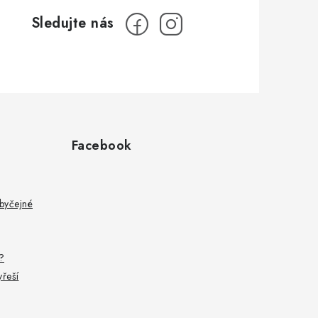
Facebook
byčejné
?
yřeší