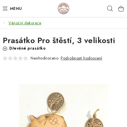
Přejít
Hleda
na
obsah
Vánoční dekorace
NEJPRODÁVANĚJŠÍ
Prasátko Pro štěstí, 3 velikosti
SVATEBNÍ DARY/ DEKORACE 💍
Dřevěné prasátko
DÁRKOVÉ BOXY A KRABIČKY
Podrobnosti hodnocení
Neohodnoceno
DÁRKY K NAROZENINÁM
PERSONALIZOVANÉ DÁRKY ✨
DÁRKY
DŘEVĚNÉ DEKORACE