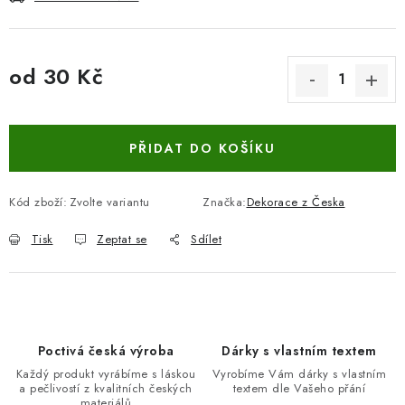
od
30 Kč
Měrná cena:
PŘIDAT DO KOŠÍKU
Kód zboží:
Zvolte variantu
Značka:
Dekorace z Česka
Tisk
Zeptat se
Sdílet
Poctivá česká výroba
Dárky s vlastním textem
Každý produkt vyrábíme s láskou
Vyrobíme Vám dárky s vlastním
a pečlivostí z kvalitních českých
textem dle Vašeho přání
materiálů