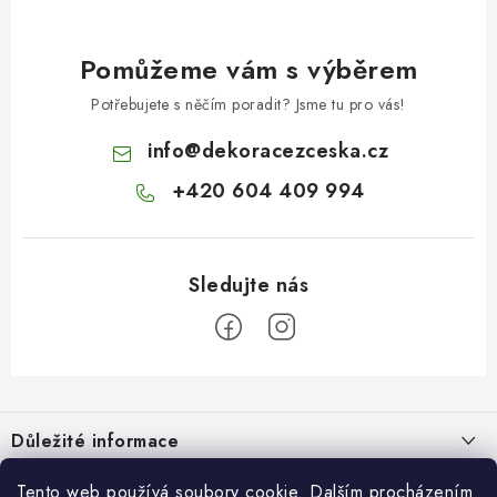
Pomůžeme vám s výběrem
Potřebujete s něčím poradit? Jsme tu pro vás!
info
@
dekoracezceska.cz
+420 604 409 994
Z
á
Důležité informace
p
a
Doprava a platba
Tento web používá soubory cookie. Dalším procházením