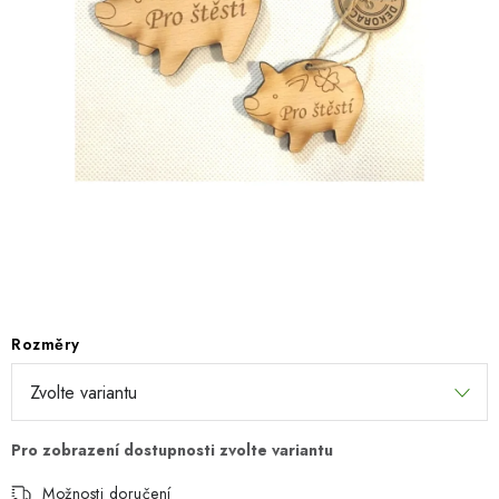
SEZÓNNÍ DEKORACE
DÁRKY Z LÁSKY
NOVINKY
🔥 AKCE A SLEVY
TIPY NA VÁNOČNÍ DÁRKY
Doprava a platba
Obchodní podmínky
Vrácení zboží
Náš příběh
Kontakty
Velkoobchodní spolupráce
Rozměry
Zakázková výroba
Spolupracujeme
Blog
Možnosti doručení