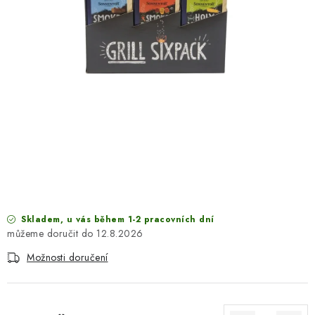
SEZÓNNÍ DEKORACE
DÁRKY Z LÁSKY
NOVINKY
🔥 AKCE A SLEVY
TIPY NA VÁNOČNÍ DÁRKY
Doprava a platba
Obchodní podmínky
Vrácení zboží
Náš příběh
Kontakty
Velkoobchodní spolupráce
Skladem, u vás během 1-2 pracovních dní
Zakázková výroba
Spolupracujeme
Blog
12.8.2026
Možnosti doručení