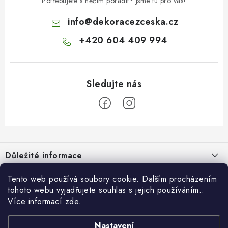
Potřebujete s něčím poradit? Jsme tu pro vás!
info
@
dekoracezceska.cz
+420 604 409 994
Z
á
Důležité informace
p
a
Doprava a platba
Tento web používá soubory cookie. Dalším procházením
Pro zákazníky
t
tohoto webu vyjadřujete souhlas s jejich používáním..
Obchodní podmínky
í
Více informací
zde
.
Svatební dárkový box pro novomanžele - překvapte originálním
Blog
Vrácení zboží
dárkem!
Nastavení
Jak originálně darovat peníze k narozeninám? 7 nápadů místo