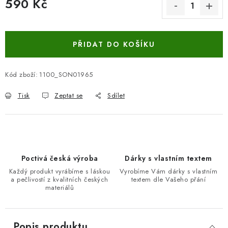
590 Kč
Měrná cena:
PŘIDAT DO KOŠÍKU
Kód zboží:
1100_SON01965
Tisk
Zeptat se
Sdílet
Poctivá česká výroba
Dárky s vlastním textem
Každý produkt vyrábíme s láskou
Vyrobíme Vám dárky s vlastním
a pečlivostí z kvalitních českých
textem dle Vašeho přání
materiálů
Popis produktu