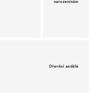
narozeninám
Dřevění andělé