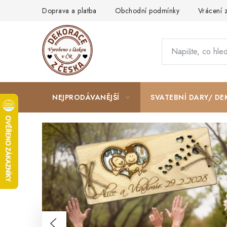
Přejít
Doprava a platba
Obchodní podmínky
Vrácení 
na
obsah
NEJPRODÁVANĚJŠÍ
SVATEBNÍ DARY/ DE
Předchozí