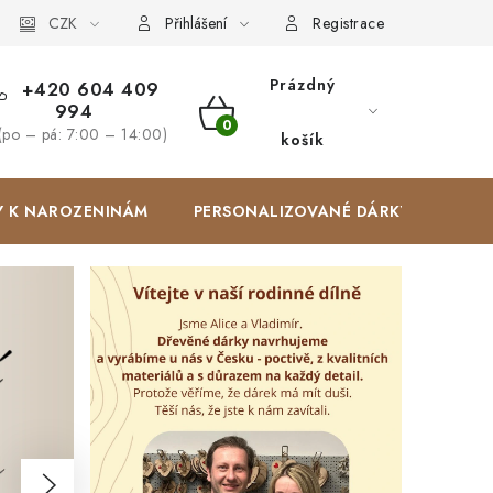
Zakázková výroba
CZK
Spolupracujeme
Blog
Přihlášení
Registrace
Prázdný
+420 604 409
994
NÁKUPNÍ
(po – pá: 7:00 – 14:00)
košík
KOŠÍK
Y K NAROZENINÁM
PERSONALIZOVANÉ DÁRKY ✨
Následující