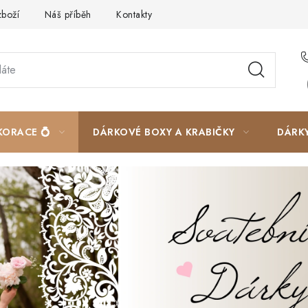
zboží
Náš příběh
Kontakty
Velkoobchodní spolupráce
KORACE 💍
DÁRKOVÉ BOXY A KRABIČKY
DÁRK