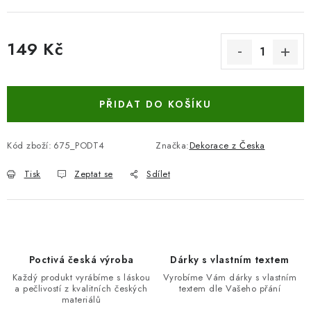
149 Kč
Měrná cena:
PŘIDAT DO KOŠÍKU
Kód zboží:
675_PODT4
Značka:
Dekorace z Česka
Tisk
Zeptat se
Sdílet
Poctivá česká výroba
Dárky s vlastním textem
Každý produkt vyrábíme s láskou
Vyrobíme Vám dárky s vlastním
a pečlivostí z kvalitních českých
textem dle Vašeho přání
materiálů