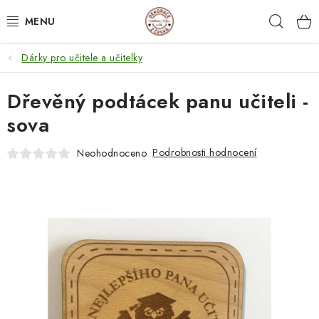
Přejít
Hleda
na
obsah
Dárky pro učitele a učitelky
NEJPRODÁVANĚJŠÍ
Dřevěný podtácek panu učiteli -
SVATEBNÍ DARY/ DEKORACE 💍
sova
DÁRKOVÉ BOXY A KRABIČKY
Podrobnosti hodnocení
Neohodnoceno
DÁRKY K NAROZENINÁM
PERSONALIZOVANÉ DÁRKY ✨
DÁRKY
DŘEVĚNÉ DEKORACE