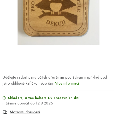
SEZÓNNÍ DEKORACE
DÁRKY Z LÁSKY
NOVINKY
🔥 AKCE A SLEVY
TIPY NA VÁNOČNÍ DÁRKY
Doprava a platba
Obchodní podmínky
Vrácení zboží
Udělejte radost panu učiteli dřevěným podtáckem například pod
Náš příběh
Kontakty
Velkoobchodní spolupráce
jeho oblíbené kafíčko nebo čaj.
Více informací
Zakázková výroba
Spolupracujeme
Blog
Skladem, u vás během 1-2 pracovních dní
12.8.2026
Možnosti doručení