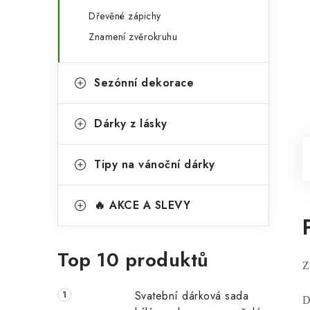
Dřevěné zápichy
Znamení zvěrokruhu
Sezónní dekorace
Dárky z lásky
Tipy na vánoční dárky
🔥 AKCE A SLEVY
Top 10 produktů
Z
Svatební dárková sada
D