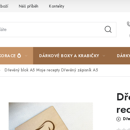
zboží
Náš příběh
Kontakty
Velkoobchodní spolupráce
KORACE 💍
DÁRKOVÉ BOXY A KRABIČKY
DÁRK
Dřevěný blok A5 Moje recepty
Dřevěný zápisník A5
Dř
re
Dře