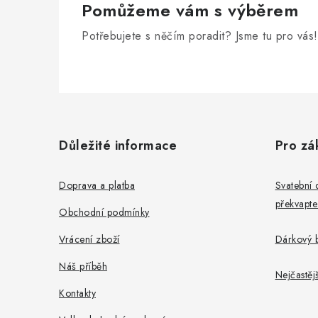
Pomůžeme vám s výběrem
Potřebujete s něčím poradit? Jsme tu pro vás!
Z
á
Důležité informace
Pro zá
p
a
Doprava a platba
Svatební 
překvapte
t
Obchodní podmínky
í
Vrácení zboží
Dárkový b
Náš příběh
Nejčastěj
Kontakty