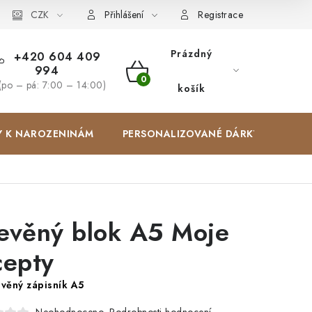
Zakázková výroba
CZK
Spolupracujeme
Blog
Přihlášení
Registrace
Prázdný
+420 604 409
994
NÁKUPNÍ
(po – pá: 7:00 – 14:00)
košík
KOŠÍK
Y K NAROZENINÁM
PERSONALIZOVANÉ DÁRKY ✨
evěný blok A5 Moje
cepty
věný zápisník A5
Podrobnosti hodnocení