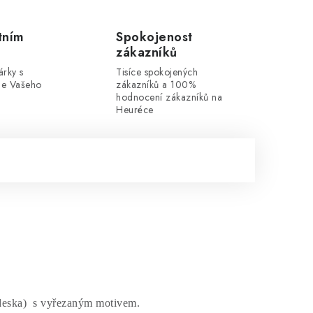
tním
Spokojenost
zákazníků
rky s
Tisíce spokojených
dle Vašeho
zákazníků a 100%
hodnocení zákazníků na
Heuréce
 deska) s vyřezaným motivem.