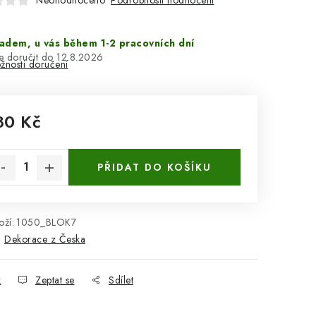
Neohodnoceno
adem, u vás během 1-2 pracovních dní
12.8.2026
žnosti doručení
80 Kč
rná cena:
PŘIDAT DO KOŠÍKU
ží:
1050_BLOK7
:
Dekorace z Česka
k
Zeptat se
Sdílet