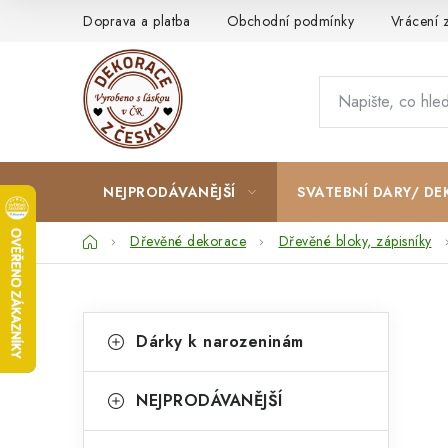
Přejít
Doprava a platba
Obchodní podmínky
Vrácení 
na
obsah
NEJPRODÁVANĚJŠÍ
SVATEBNÍ DARY/ DE
Domů
Dřevěné dekorace
Dřevěné bloky, zápisníky
P
K
Přeskočit
Dárky k narozeninám
kategorie
a
o
t
s
NEJPRODÁVANĚJŠÍ
e
t