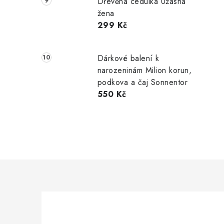
Dřevěná cedulka Úžasná
žena
299 Kč
Dárkové balení k
narozeninám Milion korun,
podkova a čaj Sonnentor
550 Kč