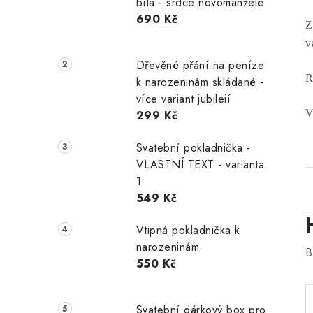
bílá - srdce novomanželé
690 Kč
Z
v
Dřevěné přání na peníze
R
k narozeninám skládané -
více variant jubileií
V
299 Kč
Svatební pokladnička -
VLASTNÍ TEXT - varianta
1
549 Kč
Vtipná pokladnička k
narozeninám
B
550 Kč
Svatební dárkový box pro