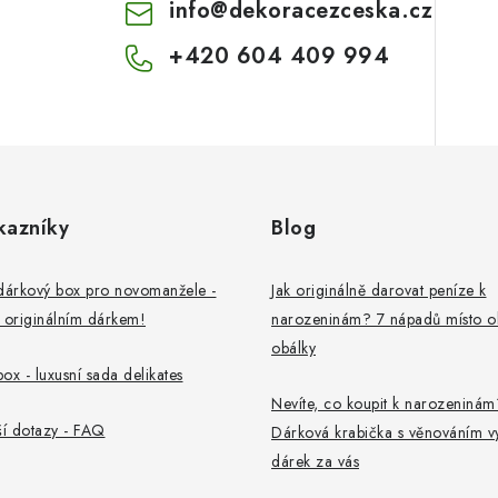
info
@
dekoracezceska.cz
+420 604 409 994
kazníky
Blog
dárkový box pro novomanžele -
Jak originálně darovat peníze k
 originálním dárkem!
narozeninám? 7 nápadů místo o
obálky
ox - luxusní sada delikates
Nevíte, co koupit k narozeninám
ší dotazy - FAQ
Dárková krabička s věnováním v
dárek za vás