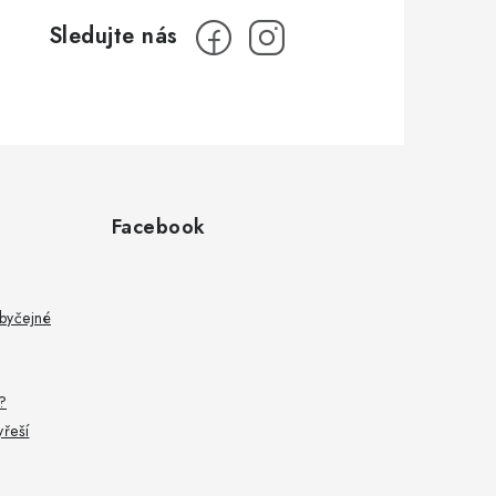
Facebook
byčejné
?
yřeší