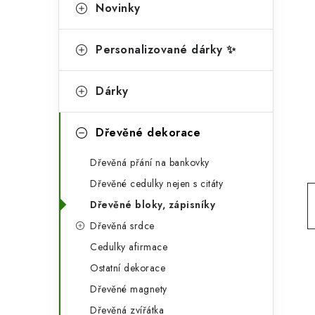
g
Novinky
r
o
a
r
Personalizované dárky ✨
n
i
Dárky
e
n
í
Dřevěné dekorace
p
Dřevěná přání na bankovky
a
Dřevěné cedulky nejen s citáty
n
Dřevěné bloky, zápisníky
Dřevěná srdce
e
Cedulky afirmace
l
Ostatní dekorace
Dřevěné magnety
Dřevěná zvířátka