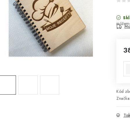
Skl
Mo
3
Mě
Kód zbo
Značka
Tis