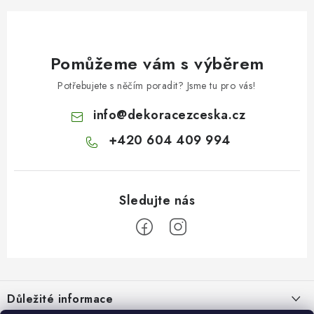
Pomůžeme vám s výběrem
Potřebujete s něčím poradit? Jsme tu pro vás!
info
@
dekoracezceska.cz
+420 604 409 994
Z
á
Důležité informace
p