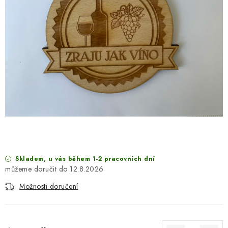
SEZÓNNÍ DEKORACE
DÁRKY Z LÁSKY
NOVINKY
🔥 AKCE A SLEVY
TIPY NA VÁNOČNÍ DÁRKY
Doprava a platba
Obchodní podmínky
Vrácení zboží
Náš příběh
Kontakty
Velkoobchodní spolupráce
Skladem, u vás během 1-2 pracovních dní
Zakázková výroba
Spolupracujeme
Blog
12.8.2026
Možnosti doručení