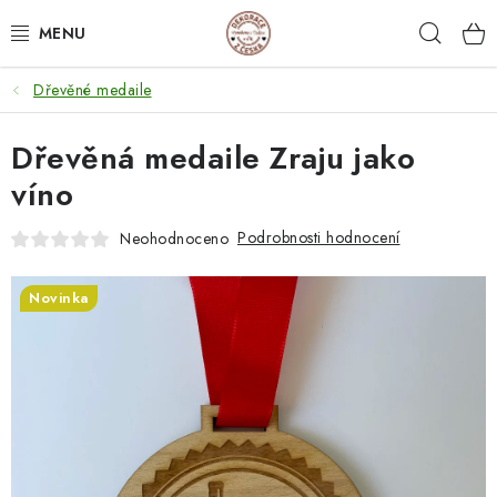
Přejít
Hleda
na
obsah
Dřevěné medaile
NEJPRODÁVANĚJŠÍ
Dřevěná medaile Zraju jako
SVATEBNÍ DARY/ DEKORACE 💍
víno
DÁRKOVÉ BOXY A KRABIČKY
Podrobnosti hodnocení
Neohodnoceno
DÁRKY K NAROZENINÁM
Novinka
PERSONALIZOVANÉ DÁRKY ✨
DÁRKY
DŘEVĚNÉ DEKORACE