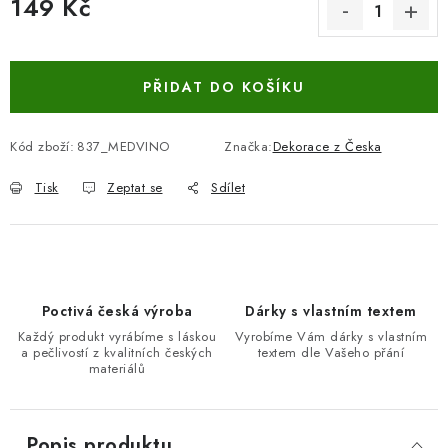
149 Kč
Měrná cena:
PŘIDAT DO KOŠÍKU
Kód zboží:
837_MEDVINO
Značka:
Dekorace z Česka
Tisk
Zeptat se
Sdílet
Poctivá česká výroba
Dárky s vlastním textem
Každý produkt vyrábíme s láskou
Vyrobíme Vám dárky s vlastním
a pečlivostí z kvalitních českých
textem dle Vašeho přání
materiálů
Popis produktu