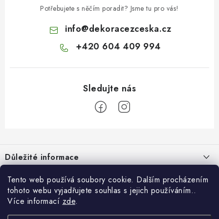
Potřebujete s něčím poradit? Jsme tu pro vás!
info
@
dekoracezceska.cz
+420 604 409 994
Z
á
Důležité informace
p
a
Doprava a platba
Tento web používá soubory cookie. Dalším procházením
Pro zákazníky
t
tohoto webu vyjadřujete souhlas s jejich používáním..
Obchodní podmínky
í
Více informací
zde
.
Svatební dárkový box pro novomanžele - překvapte originálním
Blog
Vrácení zboží
dárkem!