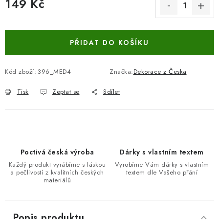
149 Kč
Měrná cena:
PŘIDAT DO KOŠÍKU
Kód zboží:
396_MED4
Značka:
Dekorace z Česka
Tisk
Zeptat se
Sdílet
Poctivá česká výroba
Dárky s vlastním textem
Každý produkt vyrábíme s láskou
Vyrobíme Vám dárky s vlastním
a pečlivostí z kvalitních českých
textem dle Vašeho přání
materiálů
Popis produktu