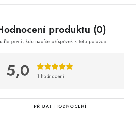
V
Hodnocení produktu (0)
ý
uďte první, kdo napíše příspěvek k této položce.
p
5,0
s
h
1 hodnocení
o
d
n
PŘIDAT HODNOCENÍ
o
c