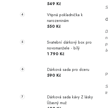
549 Kč
S
Vtipná pokladnička k
O
narozeninám
550 Kč
D
n
Svatební dárkový box pro
p
novomanžele - bílý
b
1 790 Kč
Dárková sada pro dceru
P
590 Kč
S
k
Dárková sada kávy Z lásky
Úžasný muž