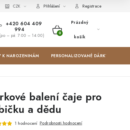
Zakázková výroba
CZK
Spolupracujeme
Blog
Přihlášení
Registrace
Prázdný
+420 604 409
994
NÁKUPNÍ
(po – pá: 7:00 – 14:00)
košík
KOŠÍK
Y K NAROZENINÁM
PERSONALIZOVANÉ DÁRKY ✨
rkové balení čaje pro
bičku a dědu
Podrobnosti hodnocení
1 hodnocení