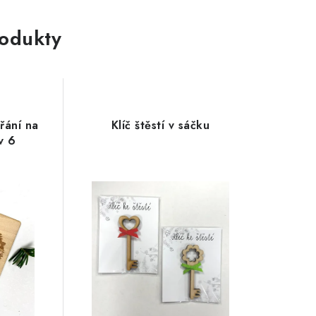
rodukty
řání na
Klíč štěstí v sáčku
v 6