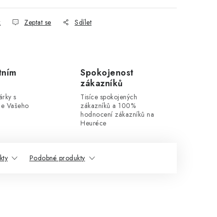
k
Zeptat se
Sdílet
tním
Spokojenost
zákazníků
rky s
Tisíce spokojených
dle Vašeho
zákazníků a 100%
hodnocení zákazníků na
Heuréce
kty
Podobné produkty