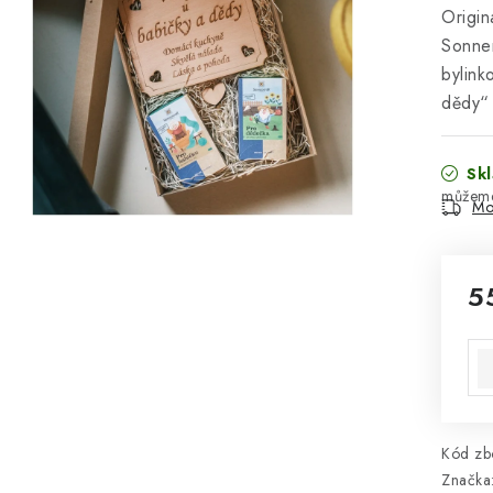
Origin
Sonne
bylink
dědy“ 
Skl
Mo
5
Mě
Kód zbo
Značka