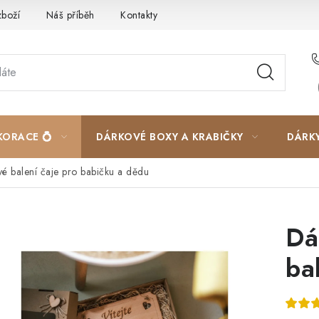
zboží
Náš příběh
Kontakty
Velkoobchodní spolupráce
KORACE 💍
DÁRKOVÉ BOXY A KRABIČKY
DÁRK
é balení čaje pro babičku a dědu
Dá
ba