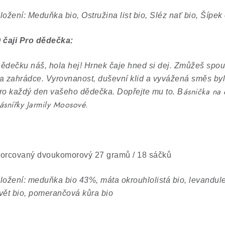
ložení: Meduňka bio, Ostružina list bio, Sléz nať bio, Šípek 
 čaji Pro dědečka:
ědečku náš, hola hej! Hrnek čaje hned si dej. Zmůžeš spous
a zahrádce. Vyrovnanost, duševní klid a vyvážená směs byl
ásnička na 
ro každý den vašeho dědečka. Dopřejte mu to. B
ásnířky Jarmily Moosové.
orcovaný dvoukomorový 27 gramů / 18 sáčků
ložení:
meduňka bio 43%, máta okrouhlolistá bio, levandule
vět bio, pomerančová kůra bio