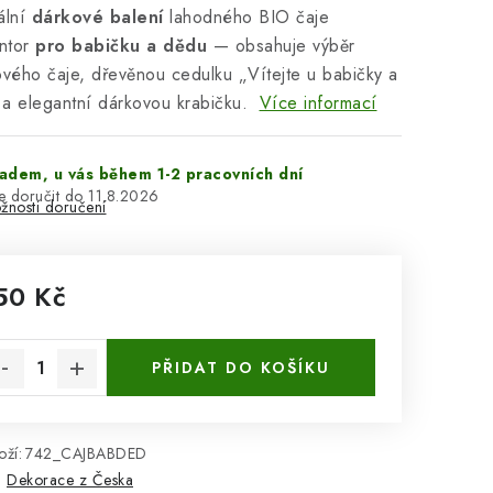
ální
dárkové balení
lahodného BIO čaje
ntor
pro babičku a dědu
— obsahuje výběr
ového čaje, dřevěnou cedulku „Vítejte u babičky a
a elegantní dárkovou krabičku.
Více informací
adem, u vás během 1-2 pracovních dní
11.8.2026
žnosti doručení
50 Kč
rná cena:
PŘIDAT DO KOŠÍKU
ží:
742_CAJBABDED
:
Dekorace z Česka