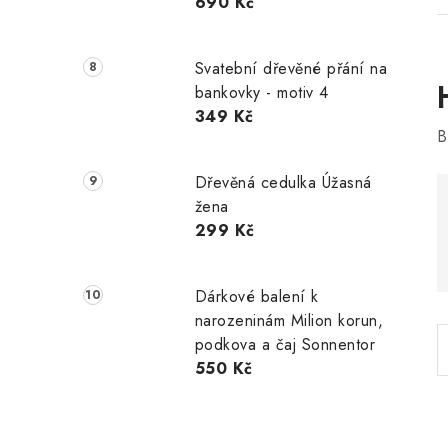
690 Kč
Svatební dřevěné přání na
bankovky - motiv 4
349 Kč
B
Dřevěná cedulka Úžasná
i
žena
299 Kč
Dárkové balení k
narozeninám Milion korun,
podkova a čaj Sonnentor
550 Kč