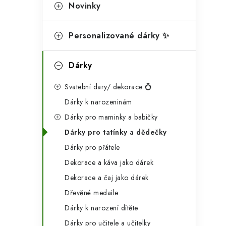
g
Novinky
r
o
a
r
Personalizované dárky ✨
n
i
Dárky
e
n
Svatební dary/ dekorace 💍
í
Dárky k narozeninám
p
Dárky pro maminky a babičky
a
Dárky pro tatínky a dědečky
n
Dárky pro přátele
Dekorace a káva jako dárek
e
Dekorace a čaj jako dárek
l
Dřevěné medaile
Dárky k narození dítěte
Dárky pro učitele a učitelky