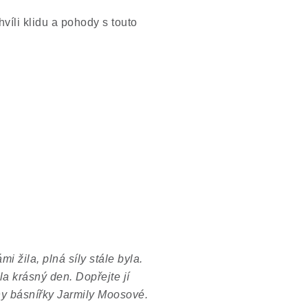
íli klidu a pohody s touto
i žila, plná síly stále byla.
a krásný den. Dopřejte jí
lny básnířky Jarmily Moosové.