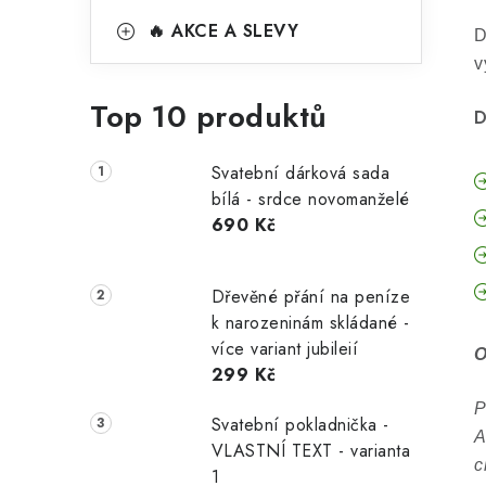
🔥 AKCE A SLEVY
D
v
Top 10 produktů
D
Svatební dárková sada
bílá - srdce novomanželé
690 Kč
Dřevěné přání na peníze
k narozeninám skládané -
více variant jubileií
O
299 Kč
P
Svatební pokladnička -
A
VLASTNÍ TEXT - varianta
c
1