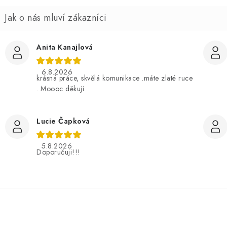
e
n
Anita Kanajlová
6.8.2026
krásná práce, skvělá komunikace .máte zlaté ruce
. Moooc děkuji
Lucie Čapková
5.8.2026
Doporučuji!!!