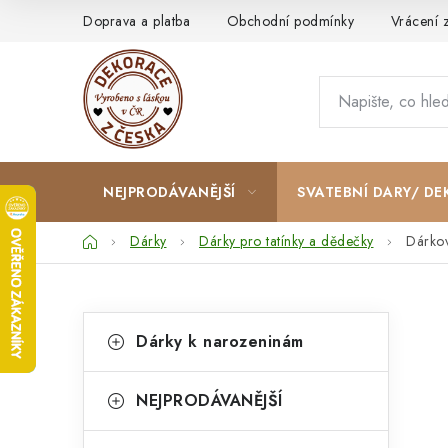
Přejít
Doprava a platba
Obchodní podmínky
Vrácení 
na
obsah
NEJPRODÁVANĚJŠÍ
SVATEBNÍ DARY/ DE
Domů
Dárky
Dárky pro tatínky a dědečky
Dárkov
P
K
Přeskočit
Dárky k narozeninám
kategorie
a
o
t
s
NEJPRODÁVANĚJŠÍ
e
t